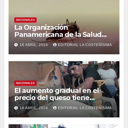
NACIONALES
La Organización
Panamericana de la Salud
(OPS), recomienda reforzar
16 ABRIL, 2024
EDITORIAL LA COSTEÑÍSIMA
medidas ante el aumento de
casos de dengue
NACIONALES
El aumento gradual en el
precio del queso tiene
efectos a las Panaderias
16 ABRIL, 2024
EDITORIAL LA COSTEÑÍSIMA