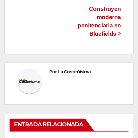
Navegación
Construyen
moderna
de
penitenciaria en
entradas
Bluefields
Por
La Costeñísima
ENTRADA RELACIONADA