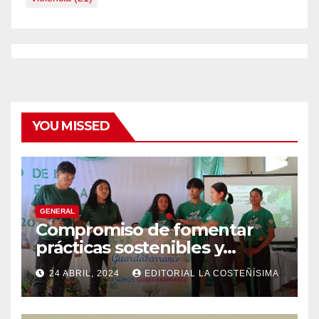
YOU MISSED
GENERAL
Compromiso de fomentar
prácticas sostenibles y
conciencia ecológica en las
24 ABRIL, 2024
EDITORIAL LA COSTEÑÍSIMA
instituciones educativas