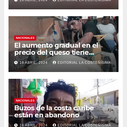
16 ABRIL, 2024
EDITORIAL LA COSTEÑÍSIMA
medidas ante el aumento de
casos de dengue
NACIONALES
El aumento gradual en el
precio del queso tiene
efectos a las Panaderias
16 ABRIL, 2024
EDITORIAL LA COSTEÑÍSIMA
NACIONALES
Buzos de la costa caribe
están en abandono
16 ABRIL, 2024
EDITORIAL LA COSTEÑÍSIMA