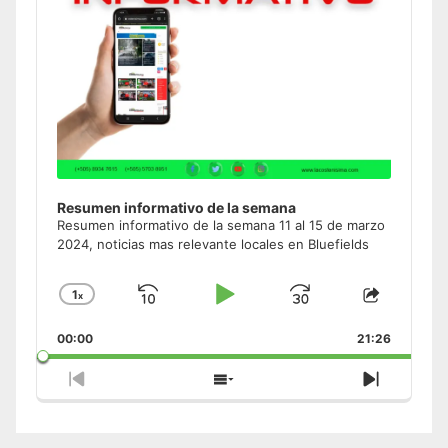
Resumen informativo de la semana
Resumen informativo de la semana 11 al 15 de marzo
2024, noticias mas relevante locales en Bluefields
1
x
Skip
Play
Jump
Change
Share
Playback
This
Backward
Pause
Forward
00:00
Rate
21:26
Episode
Previous
Show
Next
Episode
Episodes
Episode
List