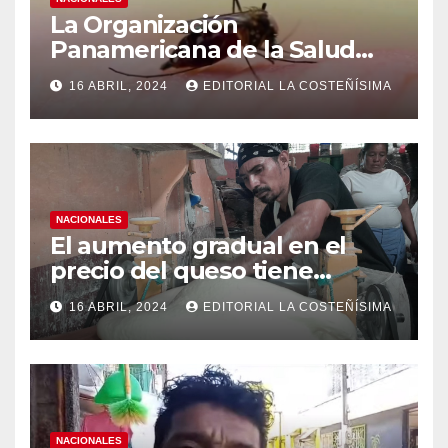
La Organización
Panamericana de la Salud
(OPS), recomienda reforzar
16 ABRIL, 2024
EDITORIAL LA COSTEÑÍSIMA
medidas ante el aumento de
casos de dengue
NACIONALES
El aumento gradual en el
precio del queso tiene
efectos a las Panaderias
16 ABRIL, 2024
EDITORIAL LA COSTEÑÍSIMA
NACIONALES