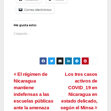
Correo electrónico
Me gusta esto:
Cargando...
Navegación
El régimen de
Los tres casos
Nicaragua
activos de
de
mantiene
COVID_19 en
entradas
indefensas a las
Nicaragua en
escuelas públicas
estado delicado,
ante la amenaza
según el Minsa