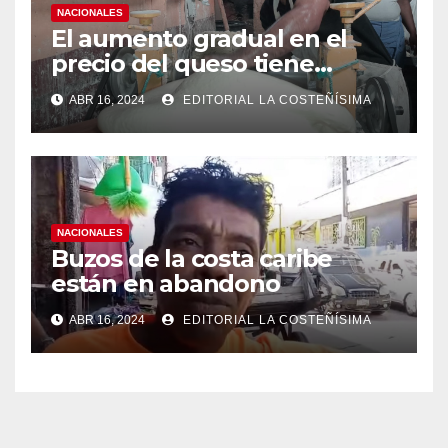
NACIONALES
El aumento gradual en el
precio del queso tiene
efectos a las Panaderias
ABR 16, 2024
EDITORIAL LA COSTEÑÍSIMA
NACIONALES
Buzos de la costa caribe
están en abandono
ABR 16, 2024
EDITORIAL LA COSTEÑÍSIMA