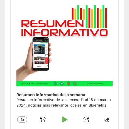
Podcast
Information
Resumen informativo de la semana
Resumen informativo de la semana 11 al 15 de marzo
2024, noticias mas relevante locales en Bluefields
1
x
Skip
Play
Jump
Change
Share
Playback
This