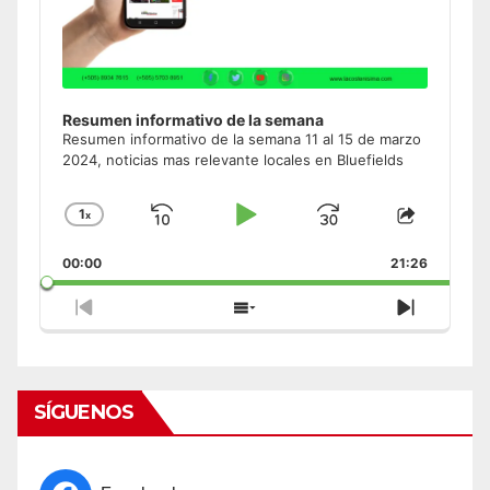
Resumen informativo de la semana
Resumen informativo de la semana 11 al 15 de marzo
2024, noticias mas relevante locales en Bluefields
1
x
Skip
Play
Jump
Change
Share
Playback
This
Backward
Pause
Forward
00:00
Rate
21:26
Episode
Previous
Show
Next
Episode
Episodes
Episode
List
SÍGUENOS