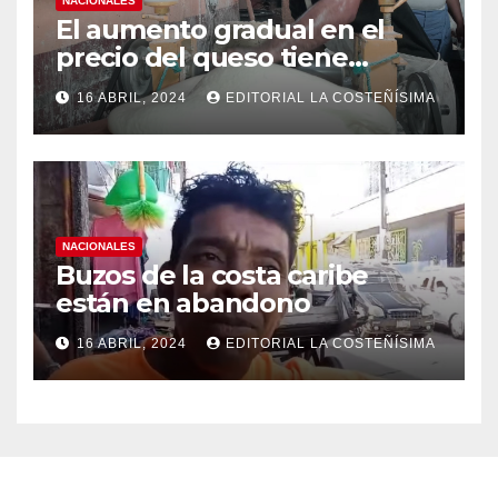
NACIONALES
El aumento gradual en el
precio del queso tiene
efectos a las Panaderias
16 ABRIL, 2024
EDITORIAL LA COSTEÑÍSIMA
NACIONALES
Buzos de la costa caribe
están en abandono
16 ABRIL, 2024
EDITORIAL LA COSTEÑÍSIMA