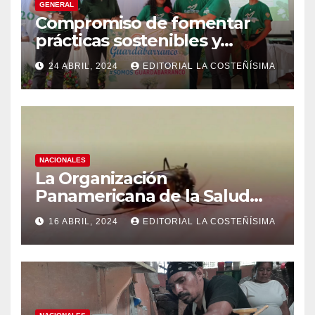
GENERAL
Compromiso de fomentar
prácticas sostenibles y
conciencia ecológica en las
24 ABRIL, 2024
EDITORIAL LA COSTEÑÍSIMA
instituciones educativas
NACIONALES
La Organización
Panamericana de la Salud
(OPS), recomienda reforzar
16 ABRIL, 2024
EDITORIAL LA COSTEÑÍSIMA
medidas ante el aumento de
casos de dengue