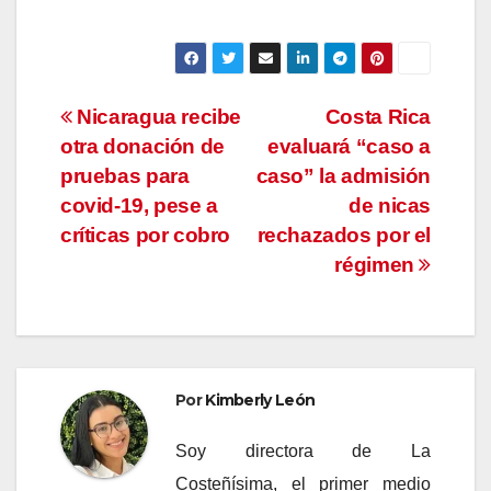
Navegación
Nicaragua recibe
Costa Rica
otra donación de
evaluará “caso a
de
pruebas para
caso” la admisión
entradas
covid-19, pese a
de nicas
críticas por cobro
rechazados por el
régimen
Por
Kimberly León
Soy directora de La
Costeñísima, el primer medio