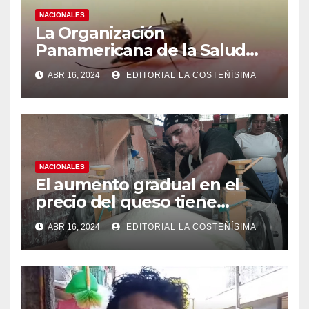
NACIONALES
La Organización
Panamericana de la Salud
(OPS), recomienda reforzar
ABR 16, 2024
EDITORIAL LA COSTEÑÍSIMA
medidas ante el aumento de
casos de dengue
NACIONALES
El aumento gradual en el
precio del queso tiene
efectos a las Panaderias
ABR 16, 2024
EDITORIAL LA COSTEÑÍSIMA