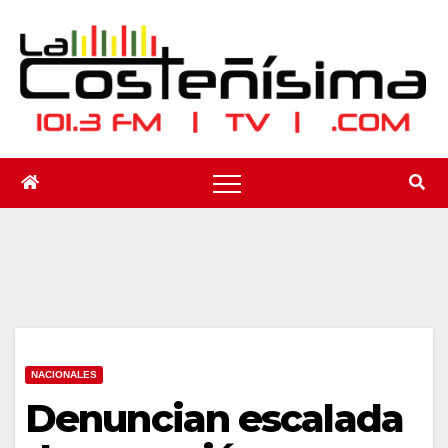
Saltar
al
contenido
NACIONALES
Denuncian escalada