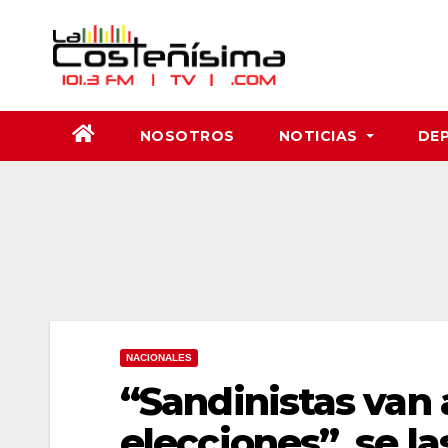
Saltar
al
contenido
NOSOTROS
NOTICIAS
DE
NACIONALES
“Sandinistas van a
elecciones”, se la