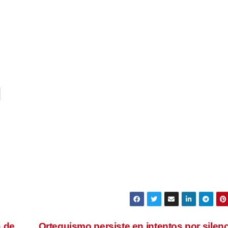
a de
Orteguismo persiste en intentos por silenc