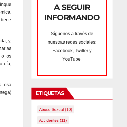
rinque
A SEGUIR
ómica,
INFORMANDO
 tiene
Síguenos a través de
da, y,
nuestras redes sociales:
narlas
Facebook, Twitter y
 o los
YouTube.
o día,
s esa
rtega)
ETIQUETAS
Abuso Sexual
(10)
Accidentes
(11)