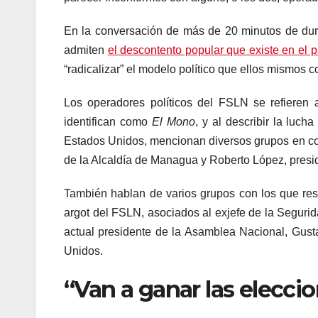
En la conversación de más de 20 minutos de dur
admiten
el descontento popular que existe en el p
“radicalizar” el modelo político que ellos mismos c
Los operadores políticos del FSLN se refieren 
identifican como
El Mono
, y al describir la luch
Estados Unidos, mencionan diversos grupos en cont
de la Alcaldía de Managua y Roberto López, presid
También hablan de varios grupos con los que res
argot del FSLN, asociados al exjefe de la Seguri
actual presidente de la Asamblea Nacional, Gus
Unidos.
“Van a ganar las elecc