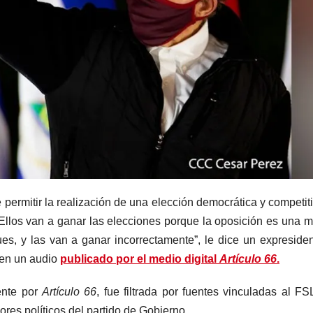
 permitir la realización de una elección democrática y competit
 “Ellos van a ganar las elecciones porque la oposición es una m
ues, y las van a ganar incorrectamente”, le dice un expreside
 en un audio
publicado por el medio digital
Artículo 66
.
ente por
Artículo 66
, fue filtrada por fuentes vinculadas al FS
res políticos del partido de Gobierno.