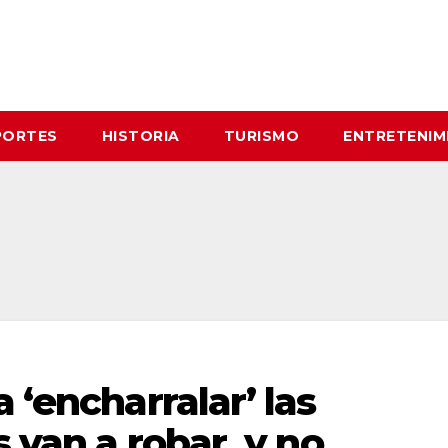
PORTES
HISTORIA
TURISMO
ENTRETENIM
 ‘encharralar’ las
s van a robar, y no