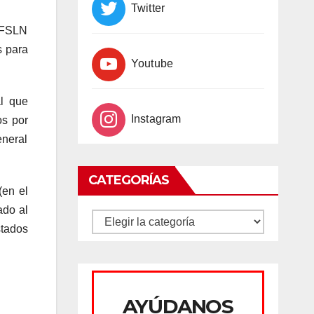
Twitter
l FSLN
s para
Youtube
al que
Instagram
os por
eneral
CATEGORÍAS
(en el
ado al
CATEGORÍAS
stados
AYÚDANOS