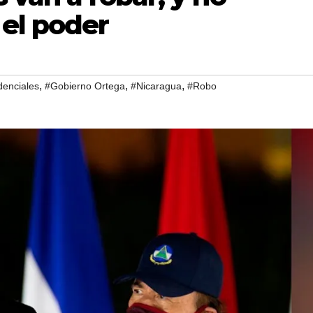
 el poder
,
,
,
denciales
#Gobierno Ortega
#Nicaragua
#Robo