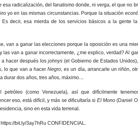
 esa radicalización, del fanatismo donde, ni verga, el que no b
iro yo en las mismas circunstancias. Porque la situación econ
. Es decir, esa mierda de los servicios básicos a la gente la
e, van a ganar las elecciones porque la oposición es una mier
y las van a ganar incorrectamente, ¿me explico, verdad? Al ga
n a hacer después los
johnys
(el Gobierno de Estados Unidos),
s
, lo que van a hacer
Negro
, es un día, arrancarle un riñón, otr
a a durar dos años, tres años, máximo…
 petróleo (como Venezuela), así que difícilmente tenemo
cer eso, está difícil, y más se dificultaría si
El Mono
(Daniel O
esidencia, sino en esta vida terrenal.
ce https://bit.ly/3ay7hRu CONFIDENCIAL.