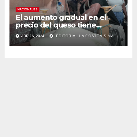
NACIONALES
El aumento gradual en el
precio del queso tiene
efectos a las Panaderias
ABR 16, 2024
EDITORIAL LA COSTEÑÍSIMA