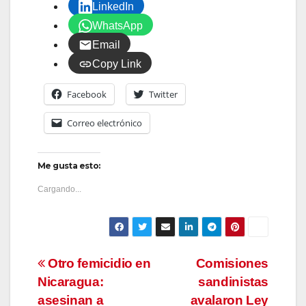
LinkedIn
WhatsApp
Email
Copy Link
Facebook
Twitter
Correo electrónico
Me gusta esto:
Cargando...
Navegación
Otro femicidio en
Comisiones
Nicaragua:
sandinistas
de
asesinan a
avalaron Ley