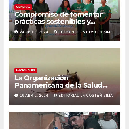
GENERAL
Compromiso de fomentar
prácticas sostenibles y
conciencia ecológica en las
24 ABRIL, 2024
EDITORIAL LA COSTEÑÍSIMA
instituciones educativas
NACIONALES
La Organización
Panamericana de la Salud
(OPS), recomienda reforzar
16 ABRIL, 2024
EDITORIAL LA COSTEÑÍSIMA
medidas ante el aumento de
casos de dengue