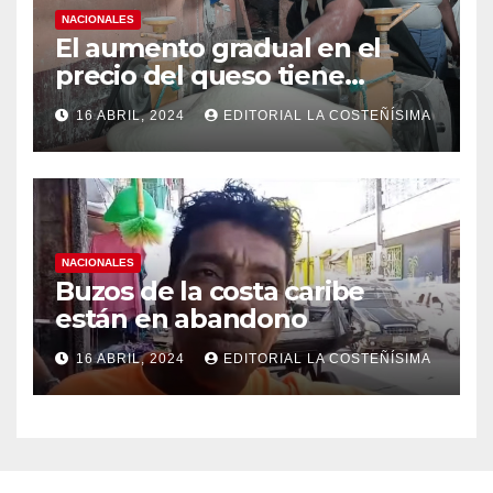
NACIONALES
El aumento gradual en el
precio del queso tiene
efectos a las Panaderias
16 ABRIL, 2024
EDITORIAL LA COSTEÑÍSIMA
NACIONALES
Buzos de la costa caribe
están en abandono
16 ABRIL, 2024
EDITORIAL LA COSTEÑÍSIMA