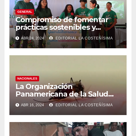
GENERAL
Compromiso de fomentar
prácticas sostenibles y
conciencia ecológica en las
ABR 24, 2024
EDITORIAL LA COSTEÑÍSIMA
instituciones educativas
NACIONALES
La Organización
Panamericana de la Salud
(OPS), recomienda reforzar
ABR 16, 2024
EDITORIAL LA COSTEÑÍSIMA
medidas ante el aumento de
casos de dengue