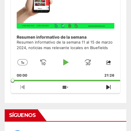
Resumen informativo de la semana
Resumen informativo de la semana 11 al 15 de marzo
2024, noticias mas relevante locales en Bluefields
1
x
Skip
Play
Jump
Change
Share
Playback
This
Backward
Pause
Forward
00:00
Rate
21:26
Episode
Previous
Show
Next
Episode
Episodes
Episode
List
SÍGUENOS