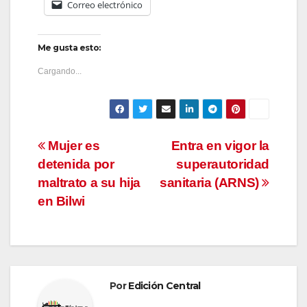
Correo electrónico
Me gusta esto:
Cargando...
Navegación
Mujer es
Entra en vigor la
detenida por
superautoridad
de
maltrato a su hija
sanitaria (ARNS)
entradas
en Bilwi
Por
Edición Central