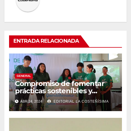
ENTRADA RELACIONADA
GENERAL
Compromiso de fomentar
prácticas sostenibles y
conciencia ecológica en las
ABR 24, 2024
EDITORIAL LA COSTEÑÍSIMA
instituciones educativas