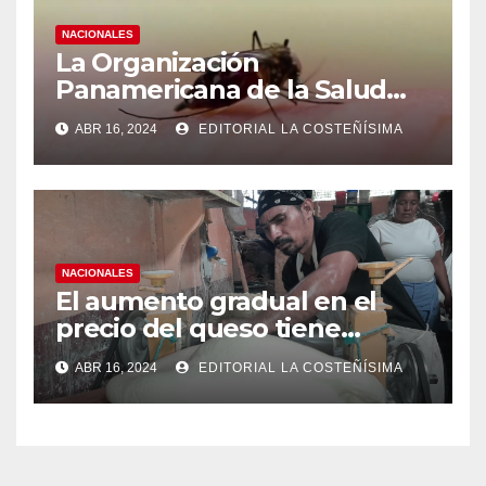
NACIONALES
La Organización
Panamericana de la Salud
(OPS), recomienda reforzar
ABR 16, 2024
EDITORIAL LA COSTEÑÍSIMA
medidas ante el aumento de
casos de dengue
NACIONALES
El aumento gradual en el
precio del queso tiene
efectos a las Panaderias
ABR 16, 2024
EDITORIAL LA COSTEÑÍSIMA