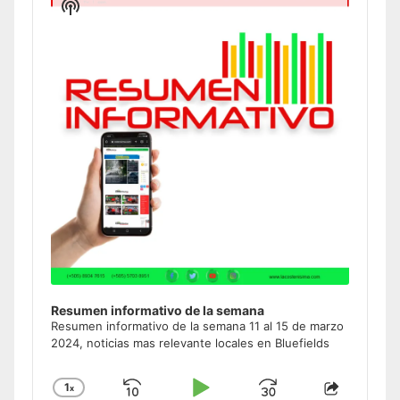
Show
Podcast
Information
Resumen informativo de la semana
Resumen informativo de la semana 11 al 15 de marzo
2024, noticias mas relevante locales en Bluefields
1
x
Skip
Play
Jump
Change
Share