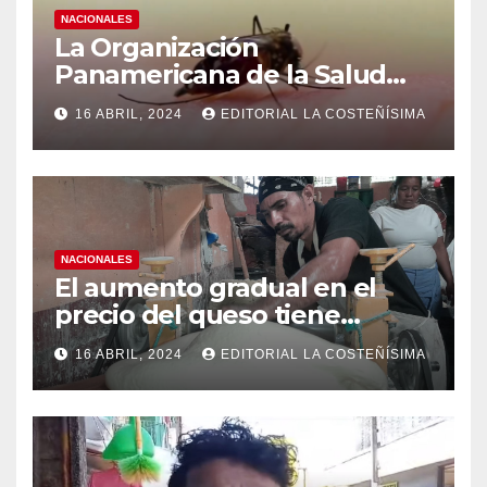
NACIONALES
La Organización
Panamericana de la Salud
(OPS), recomienda reforzar
16 ABRIL, 2024
EDITORIAL LA COSTEÑÍSIMA
medidas ante el aumento de
casos de dengue
NACIONALES
El aumento gradual en el
precio del queso tiene
efectos a las Panaderias
16 ABRIL, 2024
EDITORIAL LA COSTEÑÍSIMA