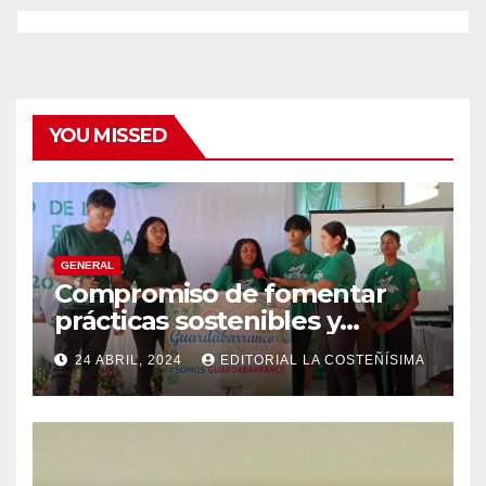
YOU MISSED
GENERAL
Compromiso de fomentar
prácticas sostenibles y
conciencia ecológica en las
24 ABRIL, 2024
EDITORIAL LA COSTEÑÍSIMA
instituciones educativas