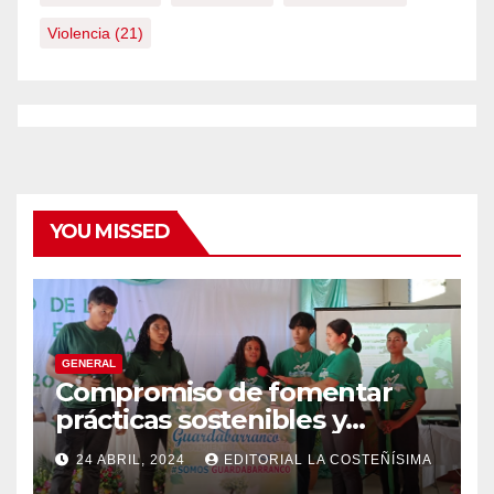
Violencia
(21)
YOU MISSED
GENERAL
Compromiso de fomentar
prácticas sostenibles y
conciencia ecológica en las
24 ABRIL, 2024
EDITORIAL LA COSTEÑÍSIMA
instituciones educativas