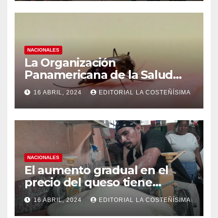
NACIONALES
La Organización
Panamericana de la Salud
(OPS), recomienda reforzar
16 ABRIL, 2024
EDITORIAL LA COSTEÑÍSIMA
medidas ante el aumento de
casos de dengue
NACIONALES
El aumento gradual en el
precio del queso tiene
efectos a las Panaderias
16 ABRIL, 2024
EDITORIAL LA COSTEÑÍSIMA