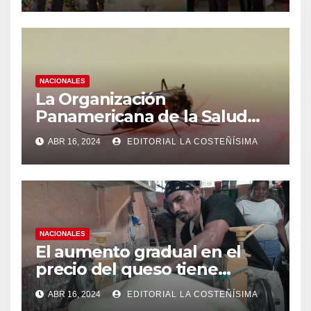
NACIONALES
La Organización
Panamericana de la Salud
(OPS), recomienda reforzar
ABR 16, 2024
EDITORIAL LA COSTEÑÍSIMA
medidas ante el aumento de
casos de dengue
NACIONALES
El aumento gradual en el
precio del queso tiene
efectos a las Panaderias
ABR 16, 2024
EDITORIAL LA COSTEÑÍSIMA