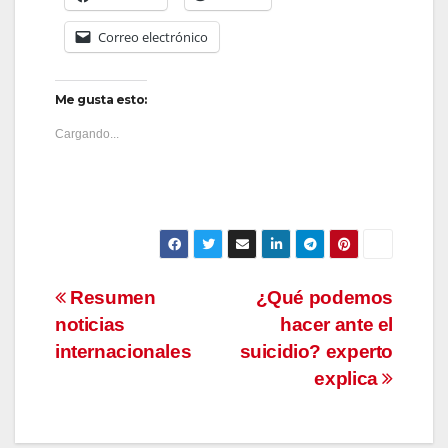
Correo electrónico
Me gusta esto:
Cargando...
Navegación
Resumen
¿Qué podemos
noticias
hacer ante el
de
internacionales
suicidio? experto
entradas
explica