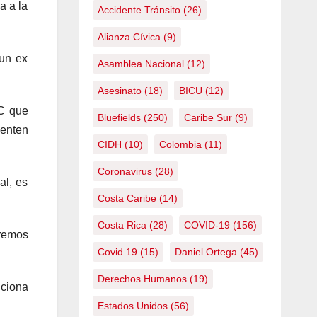
a a la
Accidente Tránsito
(26)
Alianza Cívica
(9)
 un ex
Asamblea Nacional
(12)
Asesinato
(18)
BICU
(12)
BC que
Bluefields
(250)
Caribe Sur
(9)
ienten
CIDH
(10)
Colombia
(11)
Coronavirus
(28)
al, es
Costa Caribe
(14)
Costa Rica
(28)
COVID-19
(156)
iremos
Covid 19
(15)
Daniel Ortega
(45)
Derechos Humanos
(19)
nciona
Estados Unidos
(56)