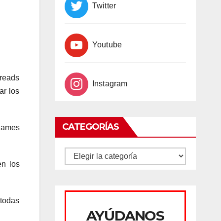
Twitter
Youtube
hreads
Instagram
ar los
CATEGORÍAS
James
CATEGORÍAS
en los
 todas
AYÚDANOS