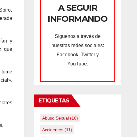
A SEGUIR
Spiro,
INFORMANDO
berada
Síguenos a través de
ían y
nuestras redes sociales:
l» que
Facebook, Twitter y
YouTube.
a tome
cial»,
ETIQUETAS
elares
Abuso Sexual
(10)
s.
Accidentes
(11)