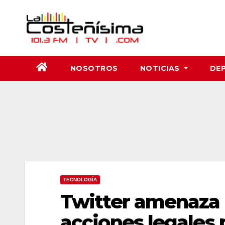
Saltar
al
contenido
NOSOTROS
NOTICIAS
DE
TECNOLOGÍA
Twitter amenaza
acciones legales 