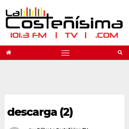
Saltar
al
contenido
descarga (2)