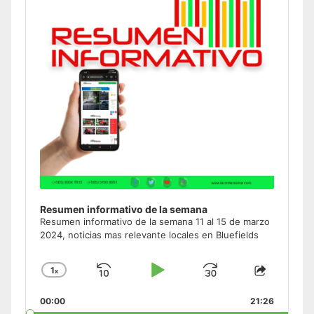
Resumen informativo de la semana
Resumen informativo de la semana 11 al 15 de marzo
2024, noticias mas relevante locales en Bluefields
1
x
Skip
Play
Jump
Change
Share
Playback
This
Backward
Pause
Forward
00:00
Rate
21:26
Episode