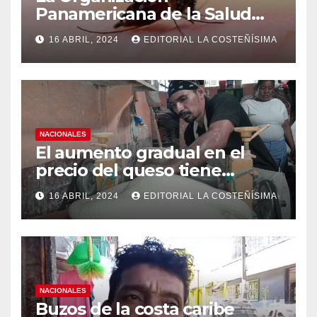
Panamericana de la Salud
(OPS), recomienda reforzar
16 ABRIL, 2024
EDITORIAL LA COSTEÑÍSIMA
medidas ante el aumento de
casos de dengue
NACIONALES
El aumento gradual en el
precio del queso tiene
efectos a las Panaderias
16 ABRIL, 2024
EDITORIAL LA COSTEÑÍSIMA
NACIONALES
Buzos de la costa caribe