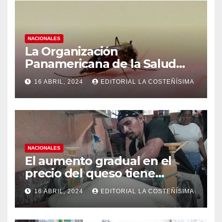
NACIONALES
La Organización
Panamericana de la Salud
(OPS), recomienda reforzar
16 ABRIL, 2024
EDITORIAL LA COSTEÑÍSIMA
medidas ante el aumento de
casos de dengue
NACIONALES
El aumento gradual en el
precio del queso tiene
efectos a las Panaderias
16 ABRIL, 2024
EDITORIAL LA COSTEÑÍSIMA