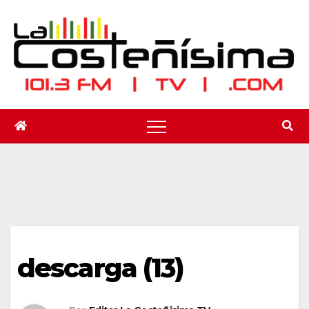
Saltar
al
contenido
descarga (13)