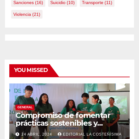
Sanciones
(16)
Suicidio
(10)
Transporte
(11)
Violencia
(21)
YOU MISSED
GENERAL
Compromiso de fomentar
prácticas sostenibles y
conciencia ecológica en las
24 ABRIL, 2024
EDITORIAL LA COSTEÑÍSIMA
instituciones educativas