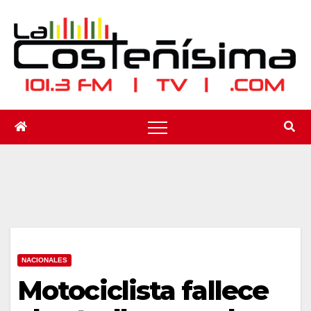
Saltar
al
contenido
NACIONALES
Motociclista fallece