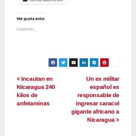
Me gusta esto:
Cargando...
Navegación
Incautan en
Un ex militar
Nicaragua 240
español es
de
kilos de
responsable de
entradas
anfetaminas
ingresar caracol
gigante africano a
Nicaragua