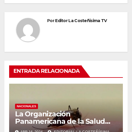
Por
Editor La Costeñisima TV
ENTRADA RELACIONADA
NACIONALES
La Organización
Panamericana de la Salud
(OPS), recomienda reforzar
ABR 16, 2024
EDITORIAL LA COSTEÑÍSIMA