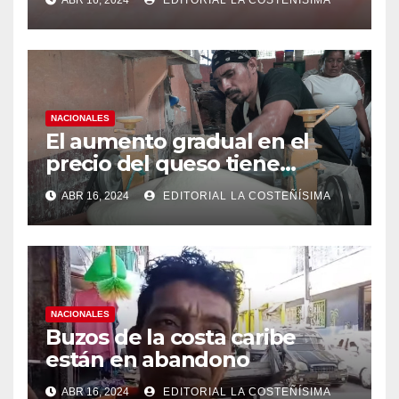
medidas ante el aumento de
casos de dengue
NACIONALES
El aumento gradual en el
precio del queso tiene
efectos a las Panaderias
ABR 16, 2024
EDITORIAL LA COSTEÑÍSIMA
NACIONALES
Buzos de la costa caribe
están en abandono
ABR 16, 2024
EDITORIAL LA COSTEÑÍSIMA