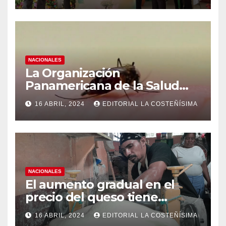
NACIONALES
La Organización
Panamericana de la Salud
(OPS), recomienda reforzar
16 ABRIL, 2024
EDITORIAL LA COSTEÑÍSIMA
medidas ante el aumento de
casos de dengue
NACIONALES
El aumento gradual en el
precio del queso tiene
efectos a las Panaderias
16 ABRIL, 2024
EDITORIAL LA COSTEÑÍSIMA