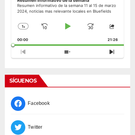
Resumen informativo de la semana
Resumen informativo de la semana 11 al 15 de marzo
2024, noticias mas relevante locales en Bluefields
1
x
Skip
Play
Jump
Change
Share
Playback
This
Backward
Pause
Forward
00:00
Rate
21:26
Episode
Previous
Show
Next
Episode
Episodes
Episode
List
SÍGUENOS
Facebook
Twitter