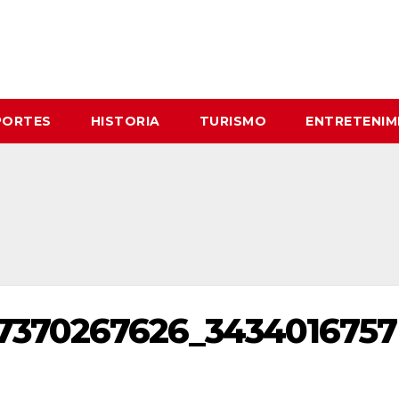
PORTES
HISTORIA
TURISMO
ENTRETENIM
7370267626_3434016757