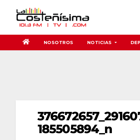
Saltar
al
contenido
NOSOTROS
NOTICIAS
DE
376672657_29160
185505894_n