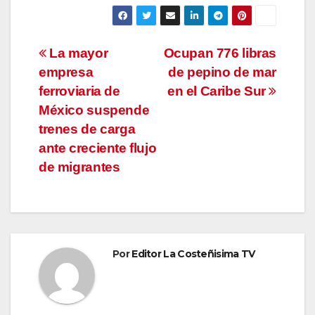
Navegación
La mayor
Ocupan 776 libras
empresa
de pepino de mar
de
ferroviaria de
en el Caribe Sur
entradas
México suspende
trenes de carga
ante creciente flujo
de migrantes
Por
Editor La Costeñisima TV