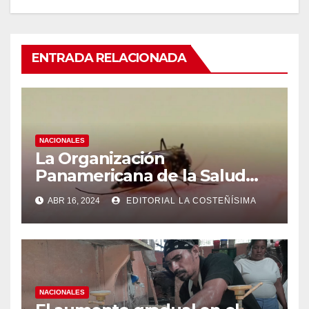
ENTRADA RELACIONADA
NACIONALES
La Organización
Panamericana de la Salud
(OPS), recomienda reforzar
ABR 16, 2024
EDITORIAL LA COSTEÑÍSIMA
medidas ante el aumento de
casos de dengue
NACIONALES