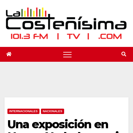
Saltar
al
contenido
INTERNACIONALES
NACIONALES
Una exposición en