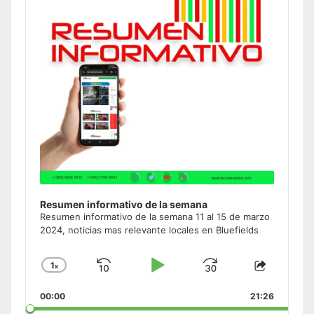
Resumen informativo de la semana
Resumen informativo de la semana 11 al 15 de marzo
2024, noticias mas relevante locales en Bluefields
1
x
Skip
Play
Jump
Change
Share
Playback
This
Backward
Pause
Forward
00:00
Rate
21:26
Episode