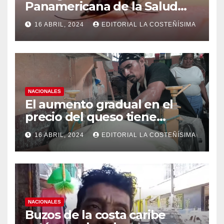
Panamericana de la Salud
(OPS), recomienda reforzar
16 ABRIL, 2024
EDITORIAL LA COSTEÑÍSIMA
medidas ante el aumento de
casos de dengue
NACIONALES
El aumento gradual en el
precio del queso tiene
efectos a las Panaderias
16 ABRIL, 2024
EDITORIAL LA COSTEÑÍSIMA
NACIONALES
Buzos de la costa caribe