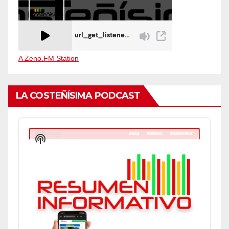
A Zeno.FM Station
LA COSTEÑÍSIMA PODCAST
Audio
Player
Show
Podcast
Information