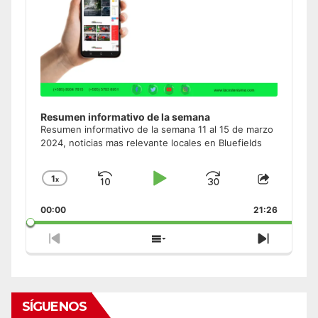
Resumen informativo de la semana
Resumen informativo de la semana 11 al 15 de marzo
2024, noticias mas relevante locales en Bluefields
1
x
Skip
Play
Jump
Change
Share
Playback
This
Backward
Pause
Forward
00:00
Rate
21:26
Episode
Previous
Show
Next
Episode
Episodes
Episode
List
SÍGUENOS