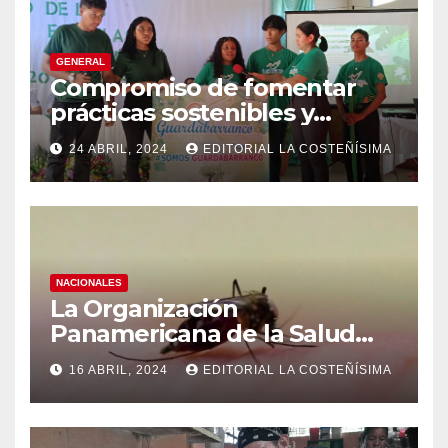
GENERAL
Compromiso de fomentar
prácticas sostenibles y
conciencia ecológica en las
24 ABRIL, 2024
EDITORIAL LA COSTEÑÍSIMA
instituciones educativas
NACIONALES
La Organización
Panamericana de la Salud
(OPS), recomienda reforzar
16 ABRIL, 2024
EDITORIAL LA COSTEÑÍSIMA
medidas ante el aumento de
casos de dengue