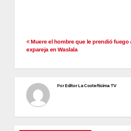
Navegación
Muere el hombre que le prendió fuego 
expareja en Waslala
de
entradas
Por
Editor La Costeñisima TV