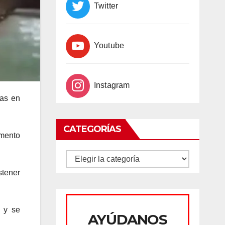
Twitter
Youtube
Instagram
ras en
CATEGORÍAS
amento
CATEGORÍAS
stener
ó y se
AYÚDANOS