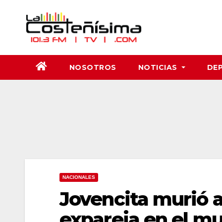
Saltar
al
contenido
NOSOTROS
NOTICIAS
DE
NACIONALES
Jovencita murió 
expareja en el mu