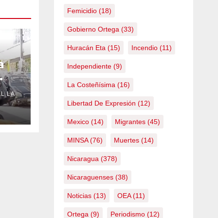
Femicidio
(18)
Gobierno Ortega
(33)
Huracán Eta
(15)
Incendio
(11)
a
Independiente
(9)
La Costeñísima
(16)
L LA
Libertad De Expresión
(12)
Mexico
(14)
Migrantes
(45)
MINSA
(76)
Muertes
(14)
Nicaragua
(378)
Nicaraguenses
(38)
Noticias
(13)
OEA
(11)
Ortega
(9)
Periodismo
(12)