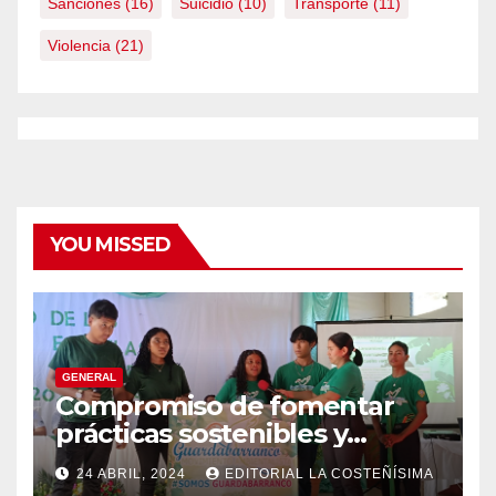
Sanciones
(16)
Suicidio
(10)
Transporte
(11)
Violencia
(21)
YOU MISSED
GENERAL
Compromiso de fomentar
prácticas sostenibles y
conciencia ecológica en las
24 ABRIL, 2024
EDITORIAL LA COSTEÑÍSIMA
instituciones educativas