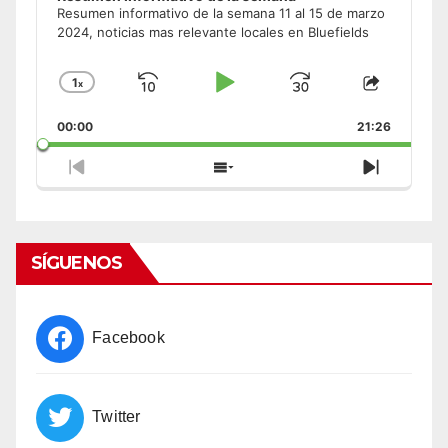
Resumen informativo de la semana 11 al 15 de marzo
2024, noticias mas relevante locales en Bluefields
1
x
Skip
Play
Jump
Change
Share
Playback
This
Backward
Pause
Forward
00:00
Rate
21:26
Episode
Previous
Show
Next
Episode
Episodes
Episode
List
SÍGUENOS
Facebook
Twitter