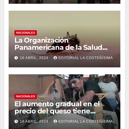
NACIONALES
La Organización
Panamericana de la Salud
(OPS), recomienda reforzar
16 ABRIL, 2024
EDITORIAL LA COSTEÑÍSIMA
medidas ante el aumento de
casos de dengue
NACIONALES
El aumento gradual en el
precio del queso tiene
efectos a las Panaderias
16 ABRIL, 2024
EDITORIAL LA COSTEÑÍSIMA