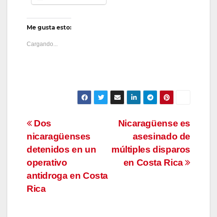
Me gusta esto:
Cargando...
Navegación
Dos
Nicaragüense es
nicaragüenses
asesinado de
de
detenidos en un
múltiples disparos
entradas
operativo
en Costa Rica
antidroga en Costa
Rica