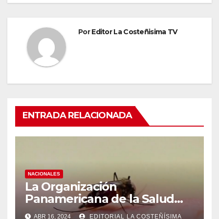
Por
Editor La Costeñisima TV
ENTRADA RELACIONADA
NACIONALES
La Organización
Panamericana de la Salud
(OPS), recomienda reforzar
ABR 16, 2024
EDITORIAL LA COSTEÑÍSIMA