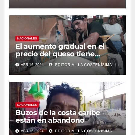
medidas ante el aumento de
casos de dengue
NACIONALES
El aumento gradual en el
precio del queso tiene
efectos a las Panaderias
ABR 16, 2024
EDITORIAL LA COSTEÑÍSIMA
NACIONALES
Buzos de la costa caribe
están en abandono
ABR 16, 2024
EDITORIAL LA COSTEÑÍSIMA