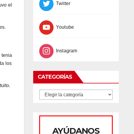
Twitter
uvo el
es.
Youtube
Instagram
 tenia
da los
CATEGORÍAS
uito.
CATEGORÍAS
AYÚDANOS