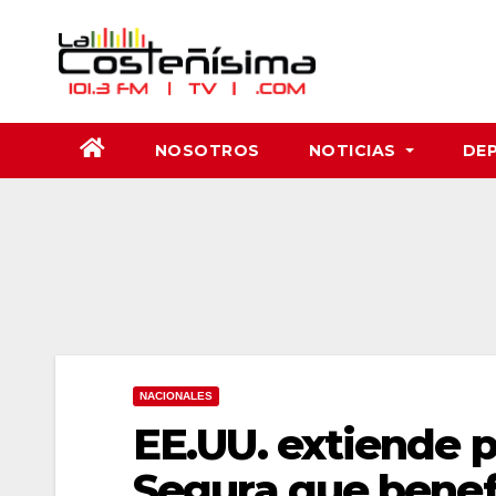
Saltar
al
contenido
NOSOTROS
NOTICIAS
DE
NACIONALES
EE.UU. extiende 
Segura que benef