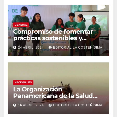
GENERAL
Compromiso de fomentar
prácticas sostenibles y
conciencia ecológica en las
24 ABRIL, 2024
EDITORIAL LA COSTEÑÍSIMA
instituciones educativas
NACIONALES
La Organización
Panamericana de la Salud
(OPS), recomienda reforzar
16 ABRIL, 2024
EDITORIAL LA COSTEÑÍSIMA
medidas ante el aumento de
casos de dengue