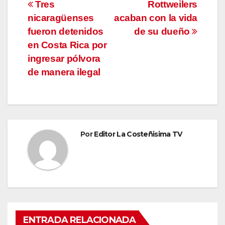
Navegación
Tres
Rottweilers
nicaragüenses
acaban con la vida
de
fueron detenidos
de su dueño
entradas
en Costa Rica por
ingresar pólvora
de manera ilegal
Por
Editor La Costeñisima TV
ENTRADA RELACIONADA