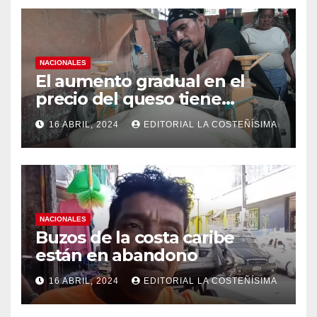
NACIONALES
El aumento gradual en el
precio del queso tiene
efectos a las Panaderias
16 ABRIL, 2024
EDITORIAL LA COSTEÑÍSIMA
NACIONALES
Buzos de la costa caribe
están en abandono
16 ABRIL, 2024
EDITORIAL LA COSTEÑÍSIMA