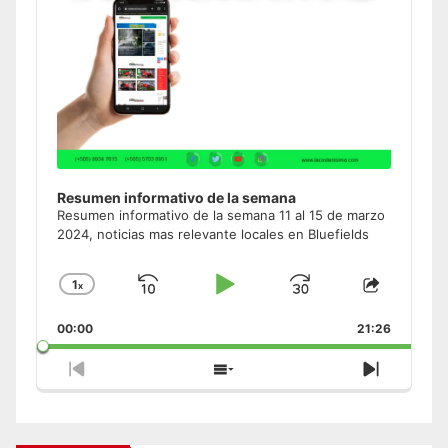
Resumen informativo de la semana
Resumen informativo de la semana 11 al 15 de marzo
2024, noticias mas relevante locales en Bluefields
1
x
Skip
Play
Jump
Change
Share
Playback
This
Backward
Pause
Forward
00:00
Rate
21:26
Episode
Previous
Show
Next
Episode
Episodes
Episode
List