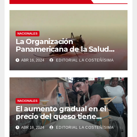
NACIONALES
La Organización
Panamericana de la Salud
(OPS), recomienda reforzar
ABR 16, 2024
EDITORIAL LA COSTEÑÍSIMA
medidas ante el aumento de
casos de dengue
NACIONALES
El aumento gradual en el
precio del queso tiene
efectos a las Panaderias
ABR 16, 2024
EDITORIAL LA COSTEÑÍSIMA