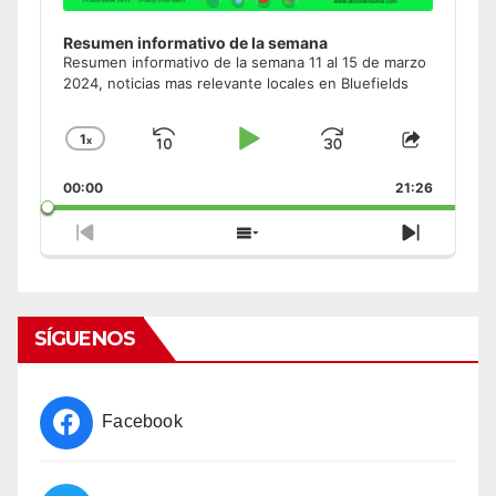
Resumen informativo de la semana
Resumen informativo de la semana 11 al 15 de marzo
2024, noticias mas relevante locales en Bluefields
1
x
Skip
Play
Jump
Change
Share
Playback
This
Backward
Pause
Forward
00:00
Rate
21:26
Episode
Previous
Show
Next
Episode
Episodes
Episode
List
SÍGUENOS
Facebook