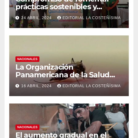
prácticas sostenibles y
conciencia ecológica en las
24 ABRIL, 2024
EDITORIAL LA COSTEÑÍSIMA
instituciones educativas
NACIONALES
La Organización
Panamericana de la Salud
(OPS), recomienda reforzar
16 ABRIL, 2024
EDITORIAL LA COSTEÑÍSIMA
medidas ante el aumento de
casos de dengue
NACIONALES
El aumento gradual en el