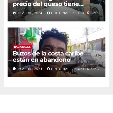
precio del queso tiene
efectos a las Panaderias
16 ABRIL, 2024
EDITORIAL LA COSTEÑÍSIMA
NACIONALES
Buzos de la costa caribe
están en abandono
16 ABRIL, 2024
EDITORIAL LA COSTEÑÍSIMA