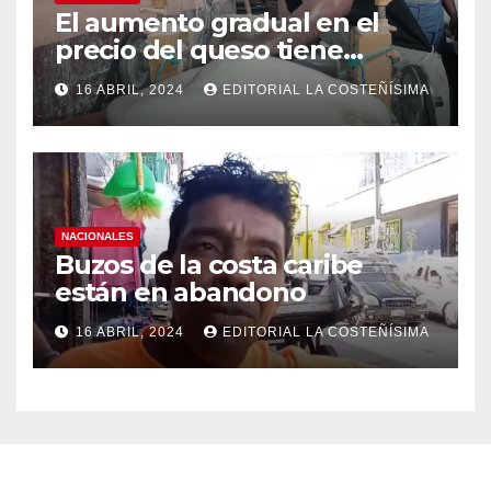
El aumento gradual en el
precio del queso tiene
efectos a las Panaderias
16 ABRIL, 2024
EDITORIAL LA COSTEÑÍSIMA
NACIONALES
Buzos de la costa caribe
están en abandono
16 ABRIL, 2024
EDITORIAL LA COSTEÑÍSIMA