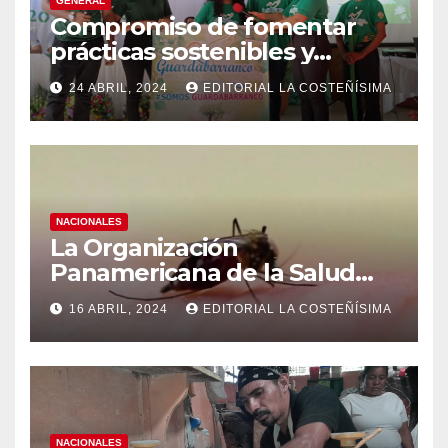
GENERAL
Compromiso de fomentar
prácticas sostenibles y
conciencia ecológica en las
24 ABRIL, 2024
EDITORIAL LA COSTEÑÍSIMA
instituciones educativas
NACIONALES
La Organización
Panamericana de la Salud
(OPS), recomienda reforzar
16 ABRIL, 2024
EDITORIAL LA COSTEÑÍSIMA
medidas ante el aumento de
casos de dengue
NACIONALES