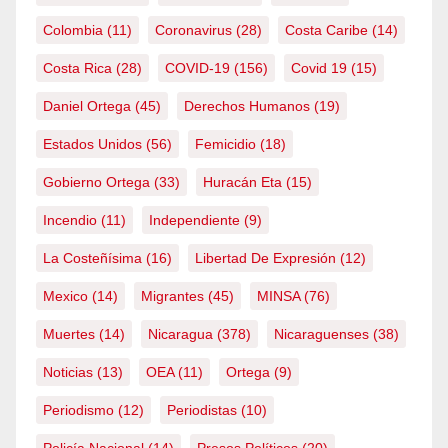
Colombia
(11)
Coronavirus
(28)
Costa Caribe
(14)
Costa Rica
(28)
COVID-19
(156)
Covid 19
(15)
Daniel Ortega
(45)
Derechos Humanos
(19)
Estados Unidos
(56)
Femicidio
(18)
Gobierno Ortega
(33)
Huracán Eta
(15)
Incendio
(11)
Independiente
(9)
La Costeñísima
(16)
Libertad De Expresión
(12)
Mexico
(14)
Migrantes
(45)
MINSA
(76)
Muertes
(14)
Nicaragua
(378)
Nicaraguenses
(38)
Noticias
(13)
OEA
(11)
Ortega
(9)
Periodismo
(12)
Periodistas
(10)
Policía Nacional
(14)
Presos Políticos
(20)