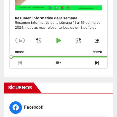
Resumen informativo de la semana
Resumen informativo de la semana 11 al 15 de marzo
2024, noticias mas relevante locales en Bluefields
1
x
Skip
Play
Jump
Change
Share
Playback
This
Backward
Pause
Forward
00:00
Rate
21:26
Episode
Previous
Show
Next
Episode
Episodes
Episode
List
SÍGUENOS
Facebook