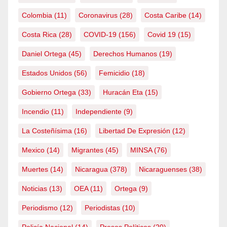
Colombia
(11)
Coronavirus
(28)
Costa Caribe
(14)
Costa Rica
(28)
COVID-19
(156)
Covid 19
(15)
Daniel Ortega
(45)
Derechos Humanos
(19)
Estados Unidos
(56)
Femicidio
(18)
Gobierno Ortega
(33)
Huracán Eta
(15)
Incendio
(11)
Independiente
(9)
La Costeñísima
(16)
Libertad De Expresión
(12)
Mexico
(14)
Migrantes
(45)
MINSA
(76)
Muertes
(14)
Nicaragua
(378)
Nicaraguenses
(38)
Noticias
(13)
OEA
(11)
Ortega
(9)
Periodismo
(12)
Periodistas
(10)
Policía Nacional
(14)
Presos Políticos
(20)