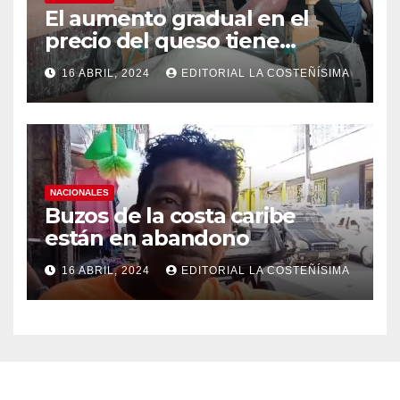
El aumento gradual en el
precio del queso tiene
efectos a las Panaderias
16 ABRIL, 2024
EDITORIAL LA COSTEÑÍSIMA
NACIONALES
Buzos de la costa caribe
están en abandono
16 ABRIL, 2024
EDITORIAL LA COSTEÑÍSIMA