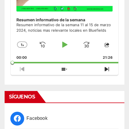
Resumen informativo de la semana
Resumen informativo de la semana 11 al 15 de marzo
2024, noticias mas relevante locales en Bluefields
1
x
Skip
Play
Jump
Change
Share
Playback
This
Backward
Pause
Forward
00:00
Rate
21:26
Episode
Previous
Show
Next
Episode
Episodes
Episode
List
SÍGUENOS
Facebook