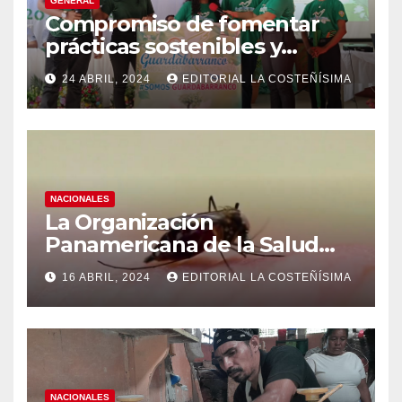
GENERAL
Compromiso de fomentar
prácticas sostenibles y
conciencia ecológica en las
24 ABRIL, 2024
EDITORIAL LA COSTEÑÍSIMA
instituciones educativas
NACIONALES
La Organización
Panamericana de la Salud
(OPS), recomienda reforzar
16 ABRIL, 2024
EDITORIAL LA COSTEÑÍSIMA
medidas ante el aumento de
casos de dengue
NACIONALES