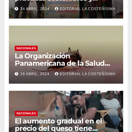
conciencia ecológica en las
24 ABRIL, 2024
EDITORIAL LA COSTEÑÍSIMA
instituciones educativas
NACIONALES
La Organización
Panamericana de la Salud
(OPS), recomienda reforzar
16 ABRIL, 2024
EDITORIAL LA COSTEÑÍSIMA
medidas ante el aumento de
casos de dengue
NACIONALES
El aumento gradual en el
precio del queso tiene