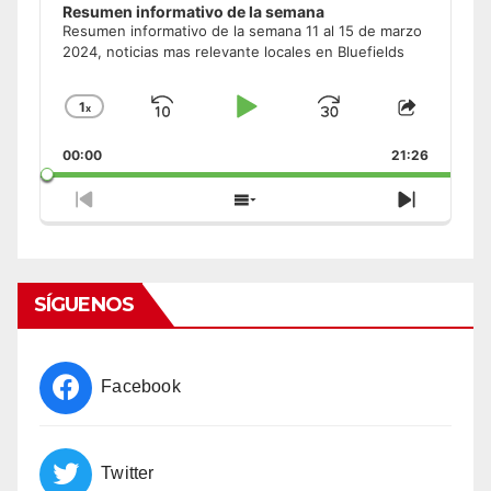
Resumen informativo de la semana
Resumen informativo de la semana 11 al 15 de marzo
2024, noticias mas relevante locales en Bluefields
1
x
Skip
Play
Jump
Change
Share
Playback
This
Backward
Pause
Forward
00:00
Rate
21:26
Episode
Previous
Show
Next
Episode
Episodes
Episode
List
SÍGUENOS
Facebook
Twitter