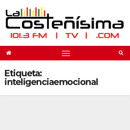
Saltar
al
contenido
Etiqueta:
inteligenciaemocional