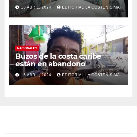
efectos a las Panaderias
16 ABRIL, 2024
EDITORIAL LA COSTEÑÍSIMA
NACIONALES
Buzos de la costa caribe
están en abandono
16 ABRIL, 2024
EDITORIAL LA COSTEÑÍSIMA