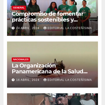
GENERAL
Compromiso de fomentar
prácticas sostenibles y
conciencia ecológica en las
24 ABRIL, 2024
EDITORIAL LA COSTEÑÍSIMA
instituciones educativas
NACIONALES
La Organización
Panamericana de la Salud
(OPS), recomienda reforzar
16 ABRIL, 2024
EDITORIAL LA COSTEÑÍSIMA
medidas ante el aumento de
casos de dengue