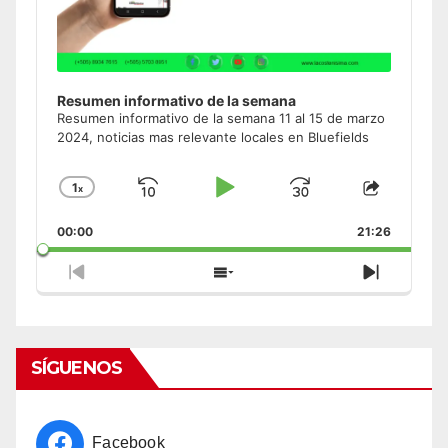
Resumen informativo de la semana
Resumen informativo de la semana 11 al 15 de marzo
2024, noticias mas relevante locales en Bluefields
1
x
Skip
Play
Jump
Change
Share
Playback
This
Backward
Pause
Forward
00:00
Rate
21:26
Episode
Previous
Show
Next
Episode
Episodes
Episode
List
SÍGUENOS
Facebook