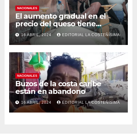
NACIONALES
El aumento gradual en el
precio del queso tiene
efectos a las Panaderias
16 ABRIL, 2024
EDITORIAL LA COSTEÑÍSIMA
NACIONALES
Buzos de la costa caribe
están en abandono
16 ABRIL, 2024
EDITORIAL LA COSTEÑÍSIMA