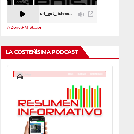
A Zeno.FM Station
LA COSTEÑÍSIMA PODCAST
Audio
Player
Show
Podcast
Information