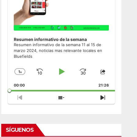
Resumen informativo de la semana
Resumen informativo de la semana 11 al 15 de
marzo 2024, noticias mas relevante locales en
Bluefields
1
x
Skip
Play
Jump
Change
Share
Playback
This
Backward
Pause
Forward
00:00
Rate
21:26
Episode
Previous
Show
Next
Episode
Episodes
Episode
List
SÍGUENOS