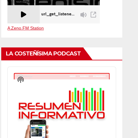
A Zeno.FM Station
LA COSTEÑÍSIMA PODCAST
Audio
Player
Show
Podcast
Information