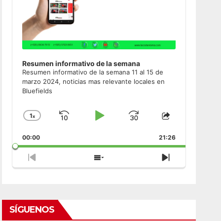
Resumen informativo de la semana
Resumen informativo de la semana 11 al 15 de
marzo 2024, noticias mas relevante locales en
Bluefields
1
x
Skip
Play
Jump
Change
Share
Playback
This
Backward
Pause
Forward
00:00
Rate
21:26
Episode
Previous
Show
Next
Episode
Episodes
Episode
List
SÍGUENOS