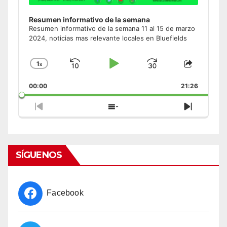
Resumen informativo de la semana
Resumen informativo de la semana 11 al 15 de marzo
2024, noticias mas relevante locales en Bluefields
1
x
Skip
Play
Jump
Change
Share
Playback
This
Backward
Pause
Forward
00:00
Rate
21:26
Episode
Previous
Show
Next
Episode
Episodes
Episode
List
SÍGUENOS
Facebook