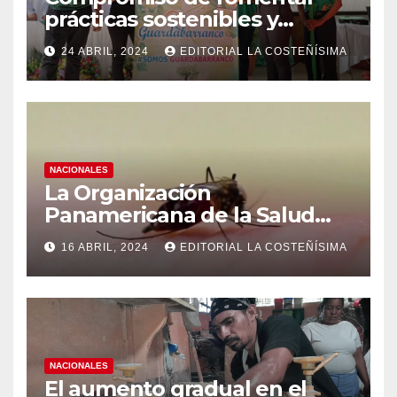
prácticas sostenibles y
conciencia ecológica en las
24 ABRIL, 2024
EDITORIAL LA COSTEÑÍSIMA
instituciones educativas
NACIONALES
La Organización
Panamericana de la Salud
(OPS), recomienda reforzar
16 ABRIL, 2024
EDITORIAL LA COSTEÑÍSIMA
medidas ante el aumento de
casos de dengue
NACIONALES
El aumento gradual en el