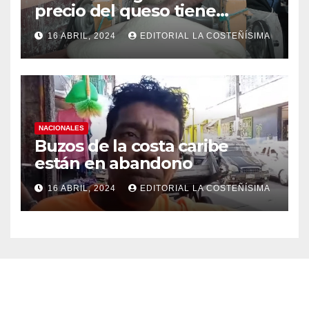
precio del queso tiene
efectos a las Panaderias
16 ABRIL, 2024
EDITORIAL LA COSTEÑÍSIMA
NACIONALES
Buzos de la costa caribe
están en abandono
16 ABRIL, 2024
EDITORIAL LA COSTEÑÍSIMA