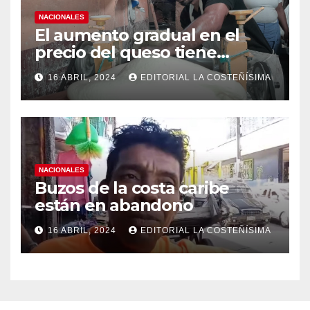
NACIONALES
El aumento gradual en el
precio del queso tiene
efectos a las Panaderias
16 ABRIL, 2024
EDITORIAL LA COSTEÑÍSIMA
NACIONALES
Buzos de la costa caribe
están en abandono
16 ABRIL, 2024
EDITORIAL LA COSTEÑÍSIMA