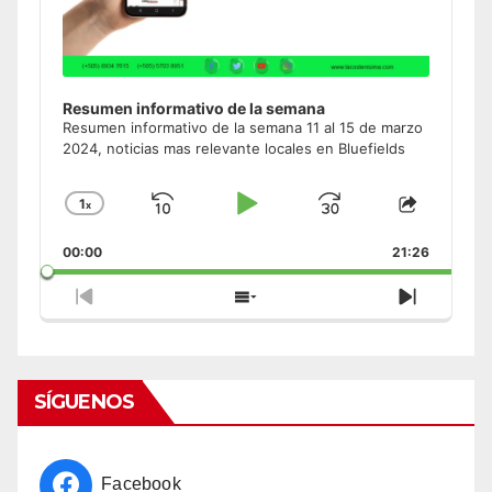
Resumen informativo de la semana
Resumen informativo de la semana 11 al 15 de marzo
2024, noticias mas relevante locales en Bluefields
1
x
Skip
Play
Jump
Change
Share
Playback
This
Backward
Pause
Forward
00:00
Rate
21:26
Episode
Previous
Show
Next
Episode
Episodes
Episode
List
SÍGUENOS
Facebook