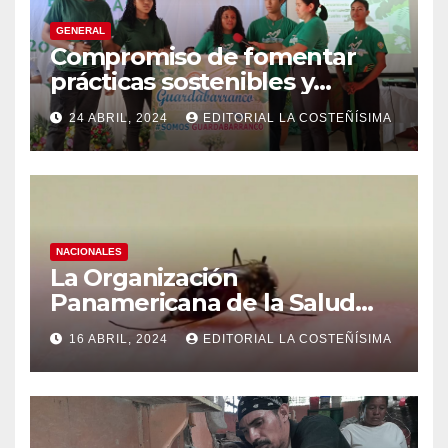
GENERAL
Compromiso de fomentar
prácticas sostenibles y
conciencia ecológica en las
24 ABRIL, 2024
EDITORIAL LA COSTEÑÍSIMA
instituciones educativas
NACIONALES
La Organización
Panamericana de la Salud
(OPS), recomienda reforzar
16 ABRIL, 2024
EDITORIAL LA COSTEÑÍSIMA
medidas ante el aumento de
casos de dengue