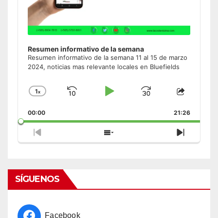
Resumen informativo de la semana
Resumen informativo de la semana 11 al 15 de marzo
2024, noticias mas relevante locales en Bluefields
1
x
Skip
Play
Jump
Change
Share
Playback
This
Backward
Pause
Forward
00:00
Rate
21:26
Episode
Previous
Show
Next
Episode
Episodes
Episode
List
SÍGUENOS
Facebook