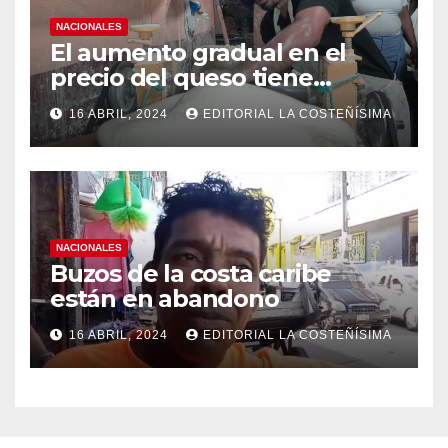
NACIONALES
El aumento gradual en el
precio del queso tiene
efectos a las Panaderias
16 ABRIL, 2024
EDITORIAL LA COSTEÑÍSIMA
NACIONALES
Buzos de la costa caribe
están en abandono
16 ABRIL, 2024
EDITORIAL LA COSTEÑÍSIMA