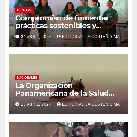
GENERAL
Compromiso de fomentar
prácticas sostenibles y
conciencia ecológica en las
24 ABRIL, 2024
EDITORIAL LA COSTEÑÍSIMA
instituciones educativas
NACIONALES
La Organización
Panamericana de la Salud
(OPS), recomienda reforzar
16 ABRIL, 2024
EDITORIAL LA COSTEÑÍSIMA
medidas ante el aumento de
casos de dengue