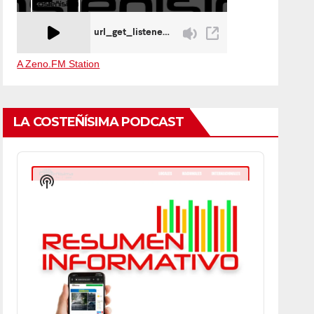
A Zeno.FM Station
LA COSTEÑÍSIMA PODCAST
Audio
Player
Show
Podcast
Information