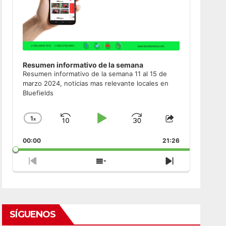
Resumen informativo de la semana
Resumen informativo de la semana 11 al 15 de
marzo 2024, noticias mas relevante locales en
Bluefields
1
x
Skip
Play
Jump
Change
Share
Playback
This
Backward
Pause
Forward
00:00
Rate
21:26
Episode
Previous
Show
Next
Episode
Episodes
Episode
List
SÍGUENOS