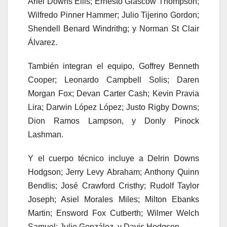
Ariel Downs Ellis; Ernesto Glascow Thompson;
Wilfredo Pinner Hammer; Julio Tijerino Gordon;
Shendell Benard Windrithg; y Norman St Clair
Álvarez.
También integran el equipo, Goffrey Benneth
Cooper; Leonardo Campbell Solis; Daren
Morgan Fox; Devan Carter Cash; Kevin Pravia
Lira; Darwin López López; Justo Rigby Downs;
Dion Ramos Lampson, y Donly Pinock
Lashman.
Y el cuerpo técnico incluye a Delrin Downs
Hodgson; Jerry Levy Abraham; Anthony Quinn
Bendlis; José Crawford Cristhy; Rudolf Taylor
Joseph; Asiel Morales Miles; Milton Ebanks
Martin; Ensword Fox Cutberth; Wilmer Welch
Samuel; Julio González, y Davis Hodgson.