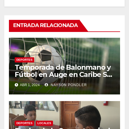
ENTRADA RELACIONADA
DEPORTES
Temporada de Balonmano y
Fútbol en Auge en Caribe Sur
de Nicaragua.
ABR 1, 2024
NAYSON PONDLER
DEPORTES
LOCALES