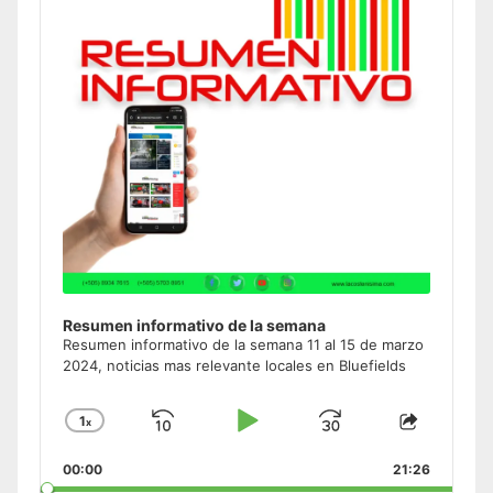
Resumen informativo de la semana
Resumen informativo de la semana 11 al 15 de marzo
2024, noticias mas relevante locales en Bluefields
1
x
Skip
Play
Jump
Change
Share
Playback
This
Backward
Pause
Forward
00:00
Rate
21:26
Episode