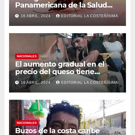
Panamericana de la Salud
(OPS), recomienda reforzar
16 ABRIL, 2024
EDITORIAL LA COSTEÑÍSIMA
medidas ante el aumento de
casos de dengue
NACIONALES
El aumento gradual en el
precio del queso tiene
efectos a las Panaderias
16 ABRIL, 2024
EDITORIAL LA COSTEÑÍSIMA
NACIONALES
Buzos de la costa caribe