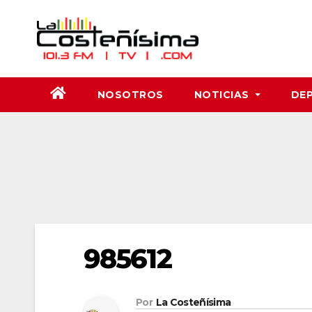
Saltar
al
contenido
NOSOTROS
NOTICIAS
DE
985612
Por
La Costeñísima