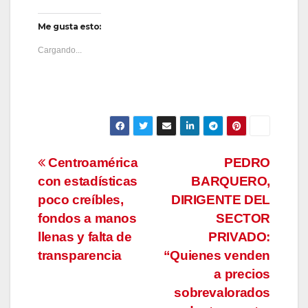
Me gusta esto:
Cargando...
Navegación
Centroamérica
PEDRO
con estadísticas
BARQUERO,
de
poco creíbles,
DIRIGENTE DEL
entradas
fondos a manos
SECTOR
llenas y falta de
PRIVADO:
transparencia
“Quienes venden
a precios
sobrevalorados