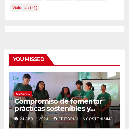
Violencia
(21)
YOU MISSED
GENERAL
Compromiso de fomentar
prácticas sostenibles y
conciencia ecológica en las
24 ABRIL, 2024
EDITORIAL LA COSTEÑÍSIMA
instituciones educativas