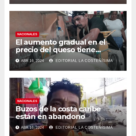
casos de dengue
NACIONALES
El aumento gradual en el
precio del queso tiene
efectos a las Panaderias
ABR 16, 2024
EDITORIAL LA COSTEÑÍSIMA
NACIONALES
Buzos de la costa caribe
están en abandono
ABR 16, 2024
EDITORIAL LA COSTEÑÍSIMA