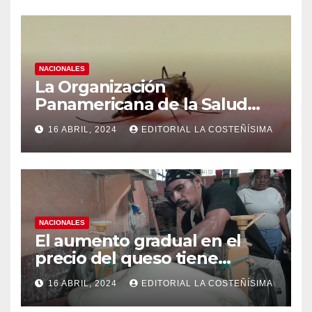
NACIONALES
La Organización
Panamericana de la Salud
(OPS), recomienda reforzar
16 ABRIL, 2024
EDITORIAL LA COSTEÑÍSIMA
medidas ante el aumento de
casos de dengue
NACIONALES
El aumento gradual en el
precio del queso tiene
efectos a las Panaderias
16 ABRIL, 2024
EDITORIAL LA COSTEÑÍSIMA