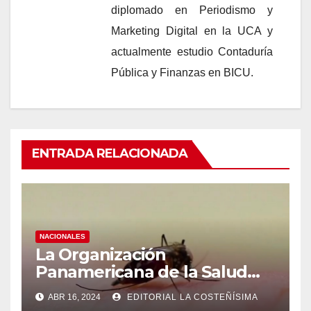
diplomado en Periodismo y
Marketing Digital en la UCA y
actualmente estudio Contaduría
Pública y Finanzas en BICU.
ENTRADA RELACIONADA
NACIONALES
La Organización
Panamericana de la Salud
(OPS), recomienda reforzar
ABR 16, 2024
EDITORIAL LA COSTEÑÍSIMA
medidas ante el aumento de