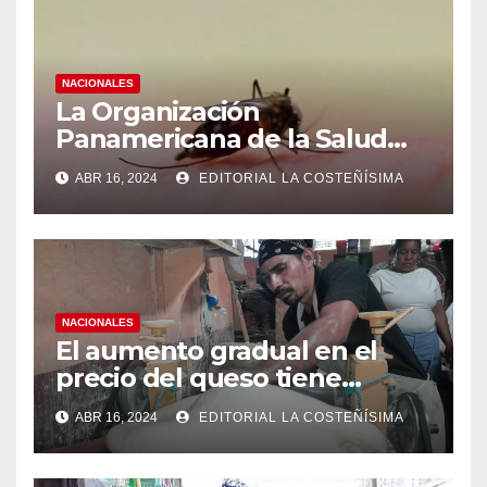
NACIONALES
La Organización
Panamericana de la Salud
(OPS), recomienda reforzar
ABR 16, 2024
EDITORIAL LA COSTEÑÍSIMA
medidas ante el aumento de
casos de dengue
NACIONALES
El aumento gradual en el
precio del queso tiene
efectos a las Panaderias
ABR 16, 2024
EDITORIAL LA COSTEÑÍSIMA