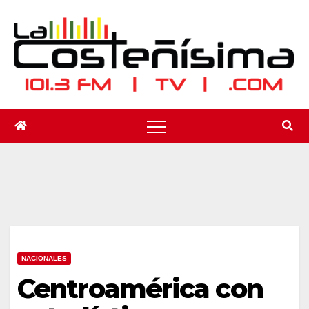
Saltar
al
contenido
NACIONALES
Centroamérica con