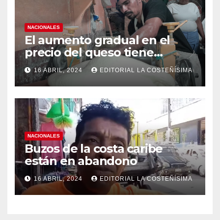
NACIONALES
El aumento gradual en el
precio del queso tiene
efectos a las Panaderias
16 ABRIL, 2024
EDITORIAL LA COSTEÑÍSIMA
NACIONALES
Buzos de la costa caribe
están en abandono
16 ABRIL, 2024
EDITORIAL LA COSTEÑÍSIMA