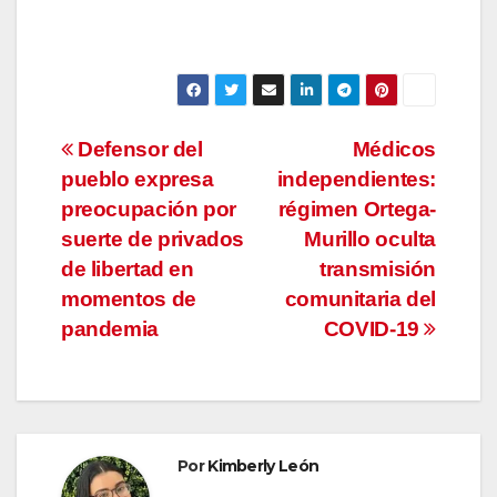
Navegación
Defensor del
Médicos
pueblo expresa
independientes:
de
preocupación por
régimen Ortega-
entradas
suerte de privados
Murillo oculta
de libertad en
transmisión
momentos de
comunitaria del
pandemia
COVID-19
Por
Kimberly León