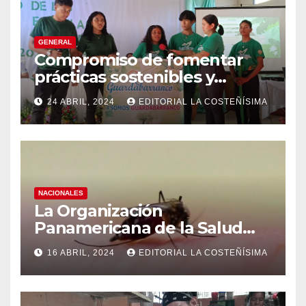
GENERAL
Compromiso de fomentar
prácticas sostenibles y
conciencia ecológica en las
24 ABRIL, 2024
EDITORIAL LA COSTEÑÍSIMA
instituciones educativas
NACIONALES
La Organización
Panamericana de la Salud
(OPS), recomienda reforzar
16 ABRIL, 2024
EDITORIAL LA COSTEÑÍSIMA
medidas ante el aumento de
casos de dengue