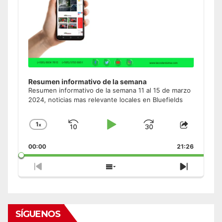
Resumen informativo de la semana
Resumen informativo de la semana 11 al 15 de marzo
2024, noticias mas relevante locales en Bluefields
1
x
Skip
Play
Jump
Change
Share
Playback
This
Backward
Pause
Forward
00:00
Rate
21:26
Episode
Previous
Show
Next
Episode
Episodes
Episode
List
SÍGUENOS