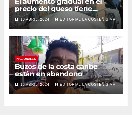
El aumento gradual en el
precio del queso tiene
efectos a las Panaderias
16 ABRIL, 2024
EDITORIAL LA COSTEÑÍSIMA
NACIONALES
Buzos de la costa caribe
están en abandono
16 ABRIL, 2024
EDITORIAL LA COSTEÑÍSIMA