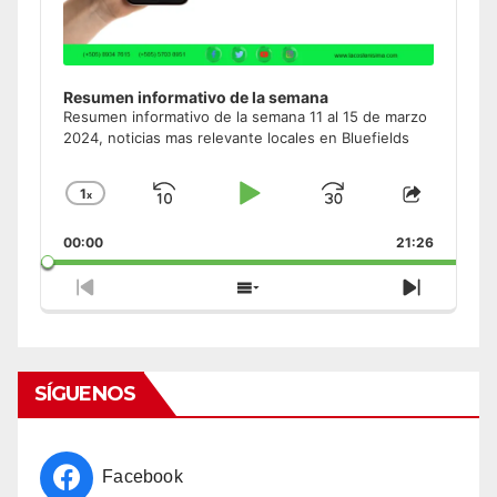
Resumen informativo de la semana
Resumen informativo de la semana 11 al 15 de marzo
2024, noticias mas relevante locales en Bluefields
1
x
Skip
Play
Jump
Change
Share
Playback
This
Backward
Pause
Forward
00:00
Rate
21:26
Episode
Previous
Show
Next
Episode
Episodes
Episode
List
SÍGUENOS
Facebook