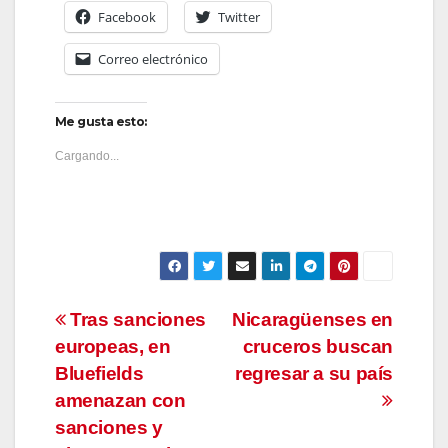
Facebook
Twitter
Correo electrónico
Me gusta esto:
Cargando...
Navegación
Tras sanciones
Nicaragüenses en
europeas, en
cruceros buscan
de
Bluefields
regresar a su país
entradas
amenazan con
sanciones y