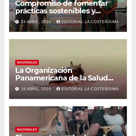
Compromiso de fomentar
prácticas sostenibles y
conciencia ecológica en las
24 ABRIL, 2024
EDITORIAL LA COSTEÑÍSIMA
instituciones educativas
NACIONALES
La Organización
Panamericana de la Salud
(OPS), recomienda reforzar
16 ABRIL, 2024
EDITORIAL LA COSTEÑÍSIMA
medidas ante el aumento de
casos de dengue
NACIONALES