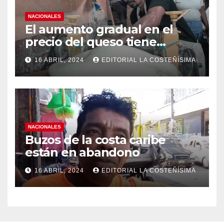
NACIONALES
El aumento gradual en el
precio del queso tiene
efectos a las Panaderias
16 ABRIL, 2024
EDITORIAL LA COSTEÑÍSIMA
NACIONALES
Buzos de la costa caribe
están en abandono
16 ABRIL, 2024
EDITORIAL LA COSTEÑÍSIMA