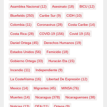
Asamblea Nacional
(12)
Asesinato
(18)
BICU
(12)
Bluefields
(250)
Caribe Sur
(9)
CIDH
(10)
Colombia
(11)
Coronavirus
(28)
Costa Caribe
(14)
Costa Rica
(28)
COVID-19
(156)
Covid 19
(15)
Daniel Ortega
(45)
Derechos Humanos
(19)
Estados Unidos
(56)
Femicidio
(18)
Gobierno Ortega
(33)
Huracán Eta
(15)
Incendio
(11)
Independiente
(9)
La Costeñísima
(16)
Libertad De Expresión
(12)
Mexico
(14)
Migrantes
(45)
MINSA
(76)
Muertes
(14)
Nicaragua
(378)
Nicaraguenses
(38)
Noticias
(13)
OEA
(11)
Ortega
(9)