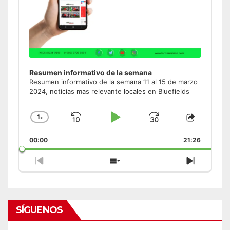
Resumen informativo de la semana
Resumen informativo de la semana 11 al 15 de marzo
2024, noticias mas relevante locales en Bluefields
1
x
Skip
Play
Jump
Change
Share
Playback
This
Backward
Pause
Forward
00:00
Rate
21:26
Episode
Previous
Show
Next
Episode
Episodes
Episode
List
SÍGUENOS