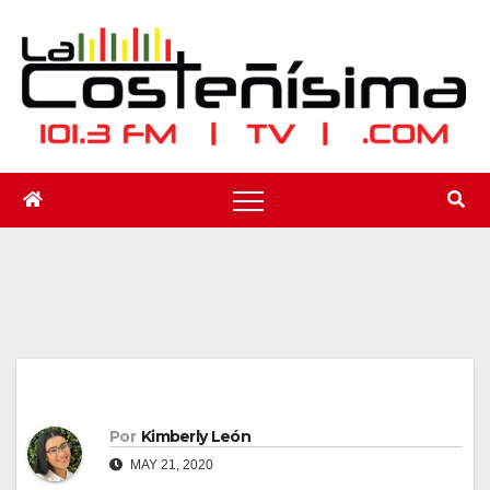
Saltar
al
contenido
Por
Kimberly León
MAY 21, 2020