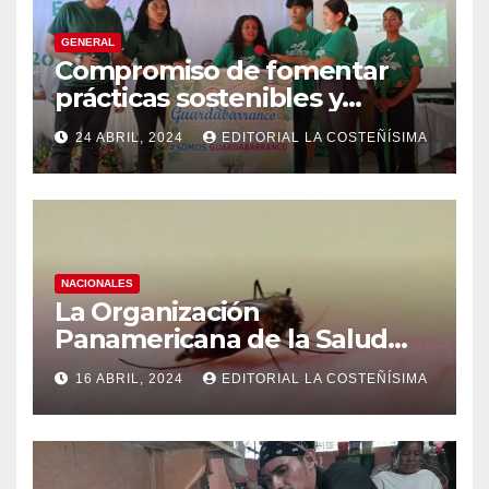
GENERAL
Compromiso de fomentar
prácticas sostenibles y
conciencia ecológica en las
24 ABRIL, 2024
EDITORIAL LA COSTEÑÍSIMA
instituciones educativas
NACIONALES
La Organización
Panamericana de la Salud
(OPS), recomienda reforzar
16 ABRIL, 2024
EDITORIAL LA COSTEÑÍSIMA
medidas ante el aumento de
casos de dengue