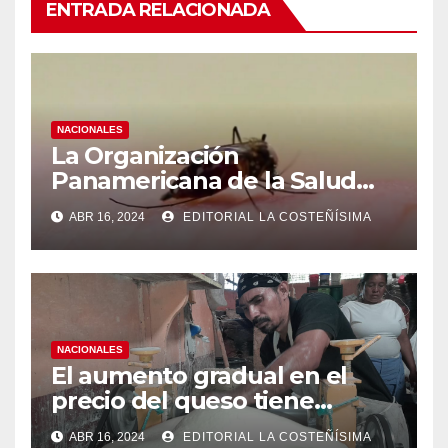
ENTRADA RELACIONADA
NACIONALES
La Organización
Panamericana de la Salud
(OPS), recomienda reforzar
ABR 16, 2024
EDITORIAL LA COSTEÑÍSIMA
medidas ante el aumento de
casos de dengue
NACIONALES
El aumento gradual en el
precio del queso tiene
efectos a las Panaderias
ABR 16, 2024
EDITORIAL LA COSTEÑÍSIMA