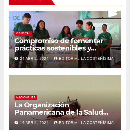
GENERAL
Compromiso de fomentar
prácticas sostenibles y
conciencia ecológica en las
24 ABRIL, 2024
EDITORIAL LA COSTEÑÍSIMA
instituciones educativas
NACIONALES
La Organización
Panamericana de la Salud
(OPS), recomienda reforzar
16 ABRIL, 2024
EDITORIAL LA COSTEÑÍSIMA
medidas ante el aumento de