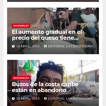
casos de dengue
NACIONALES
El aumento gradual en el
precio del queso tiene
efectos a las Panaderias
16 ABRIL, 2024
EDITORIAL LA COSTEÑÍSIMA
NACIONALES
Buzos de la costa caribe
están en abandono
16 ABRIL, 2024
EDITORIAL LA COSTEÑÍSIMA