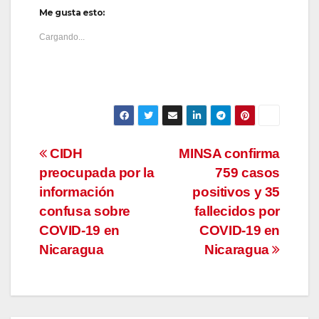
Me gusta esto:
Cargando...
Navegación
CIDH
MINSA confirma
preocupada por la
759 casos
de
información
positivos y 35
entradas
confusa sobre
fallecidos por
COVID-19 en
COVID-19 en
Nicaragua
Nicaragua