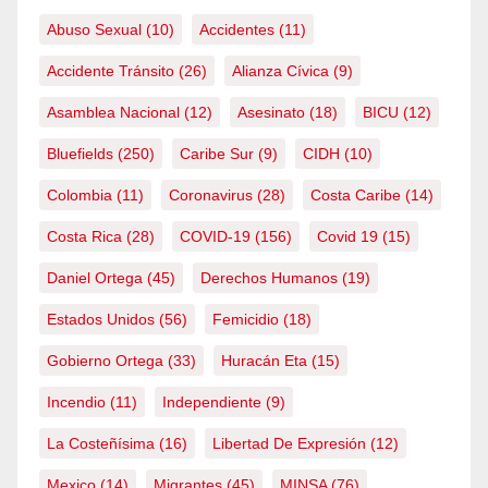
Abuso Sexual
(10)
Accidentes
(11)
Accidente Tránsito
(26)
Alianza Cívica
(9)
Asamblea Nacional
(12)
Asesinato
(18)
BICU
(12)
Bluefields
(250)
Caribe Sur
(9)
CIDH
(10)
Colombia
(11)
Coronavirus
(28)
Costa Caribe
(14)
Costa Rica
(28)
COVID-19
(156)
Covid 19
(15)
Daniel Ortega
(45)
Derechos Humanos
(19)
Estados Unidos
(56)
Femicidio
(18)
Gobierno Ortega
(33)
Huracán Eta
(15)
Incendio
(11)
Independiente
(9)
La Costeñísima
(16)
Libertad De Expresión
(12)
Mexico
(14)
Migrantes
(45)
MINSA
(76)