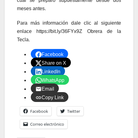
cual se preparó supuestamente desde dos
meses antes.
Para más información dale clic al siguiente
enlace https://bit.ly/36FYx9Z Obrera de la
Tecla.
Facebook
Share on X
LinkedIn
WhatsApp
Email
Copy Link
Facebook
Twitter
Correo electrónico