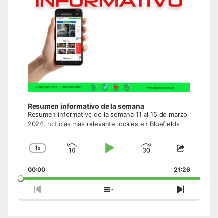
Resumen informativo de la semana
Resumen informativo de la semana 11 al 15 de marzo
2024, noticias mas relevante locales en Bluefields
1
x
Skip
Play
Jump
Change
Share
Playback
This
Backward
Pause
Forward
00:00
Rate
21:26
Episode
Previous
Show
Next
Episode
Episodes
Episode
List