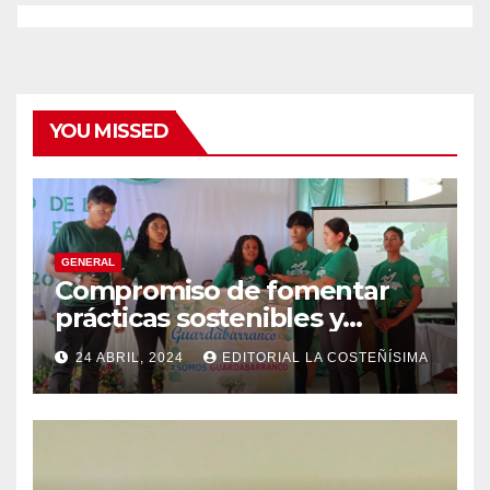
YOU MISSED
GENERAL
Compromiso de fomentar
prácticas sostenibles y
conciencia ecológica en las
24 ABRIL, 2024
EDITORIAL LA COSTEÑÍSIMA
instituciones educativas