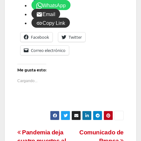
WhatsApp
Email
Copy Link
Facebook
Twitter
Correo electrónico
Me gusta esto:
Cargando...
Navegación
Pandemia deja
Comunicado de
cuatro muertos al
Prensa