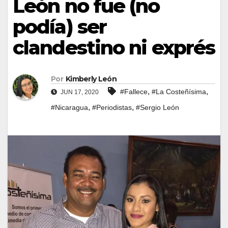
León no fue (no
podía) ser
clandestino ni exprés
Por
Kimberly León
,
,
#Fallece
#La Costeñísima
JUN 17, 2020
,
,
#Nicaragua
#Periodistas
#Sergio León