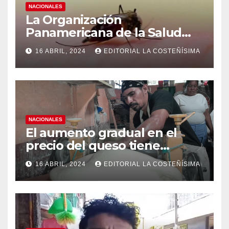
NACIONALES
La Organización
Panamericana de la Salud
(OPS), recomienda reforzar
16 ABRIL, 2024
EDITORIAL LA COSTEÑÍSIMA
medidas ante el aumento de
casos de dengue
NACIONALES
El aumento gradual en el
precio del queso tiene
efectos a las Panaderias
16 ABRIL, 2024
EDITORIAL LA COSTEÑÍSIMA