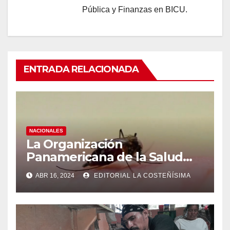
Pública y Finanzas en BICU.
ENTRADA RELACIONADA
NACIONALES
La Organización
Panamericana de la Salud
(OPS), recomienda reforzar
ABR 16, 2024
EDITORIAL LA COSTEÑÍSIMA
medidas ante el aumento de
casos de dengue