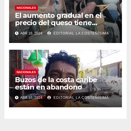
NACIONALES
El aumento gradual en el
precio del queso tiene
efectos a las Panaderias
ABR 16, 2024
EDITORIAL LA COSTEÑÍSIMA
NACIONALES
Buzos de la costa caribe
están en abandono
ABR 16, 2024
EDITORIAL LA COSTEÑÍSIMA