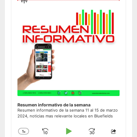
Podcast
Information
Resumen informativo de la semana
Resumen informativo de la semana 11 al 15 de marzo
2024, noticias mas relevante locales en Bluefields
1
x
Skip
Play
Jump
Change
Share