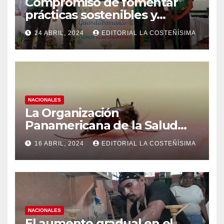
Compromiso de fomentar
prácticas sostenibles y
conciencia ecológica en las
24 ABRIL, 2024
EDITORIAL LA COSTEÑÍSIMA
instituciones educativas
NACIONALES
La Organización
Panamericana de la Salud
(OPS), recomienda reforzar
16 ABRIL, 2024
EDITORIAL LA COSTEÑÍSIMA
medidas ante el aumento de
casos de dengue
NACIONALES
El aumento gradual en el