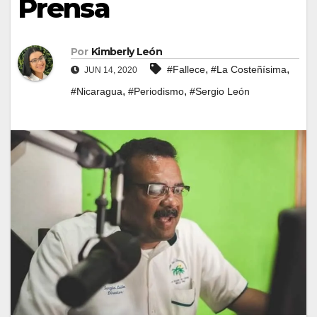
Prensa
Por
Kimberly León
,
,
#Fallece
#La Costeñísima
JUN 14, 2020
,
,
#Nicaragua
#Periodismo
#Sergio León