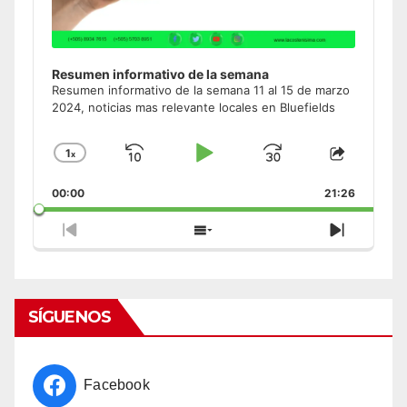
Resumen informativo de la semana
Resumen informativo de la semana 11 al 15 de marzo
2024, noticias mas relevante locales en Bluefields
1
x
Skip
Play
Jump
Change
Share
Playback
This
Backward
Pause
Forward
00:00
Rate
21:26
Episode
Previous
Show
Next
Episode
Episodes
Episode
List
SÍGUENOS
Facebook