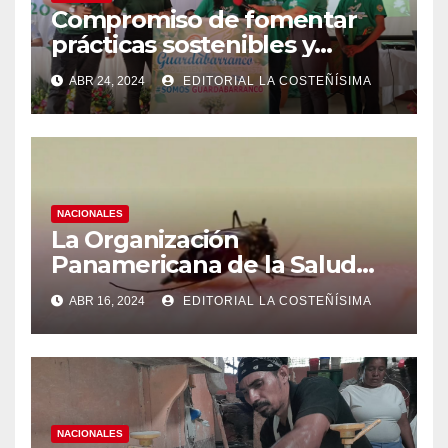
Compromiso de fomentar
prácticas sostenibles y
conciencia ecológica en las
ABR 24, 2024
EDITORIAL LA COSTEÑÍSIMA
instituciones educativas
NACIONALES
La Organización
Panamericana de la Salud
(OPS), recomienda reforzar
ABR 16, 2024
EDITORIAL LA COSTEÑÍSIMA
medidas ante el aumento de
casos de dengue
NACIONALES