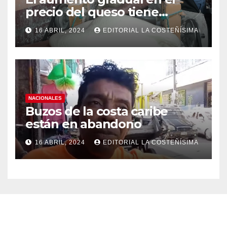
precio del queso tiene
efectos a las Panaderias
16 ABRIL, 2024
EDITORIAL LA COSTEÑÍSIMA
NACIONALES
Buzos de la costa caribe
están en abandono
16 ABRIL, 2024
EDITORIAL LA COSTEÑÍSIMA