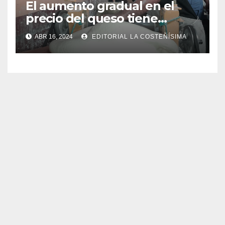
El aumento gradual en el
precio del queso tiene
efectos a las Panaderias
ABR 16, 2024
EDITORIAL LA COSTEÑÍSIMA