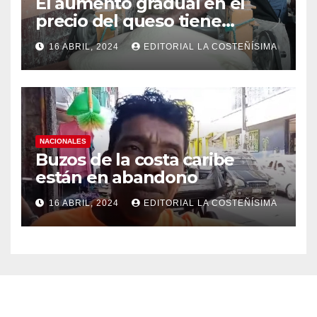
El aumento gradual en el
precio del queso tiene
efectos a las Panaderias
16 ABRIL, 2024
EDITORIAL LA COSTEÑÍSIMA
NACIONALES
Buzos de la costa caribe
están en abandono
16 ABRIL, 2024
EDITORIAL LA COSTEÑÍSIMA