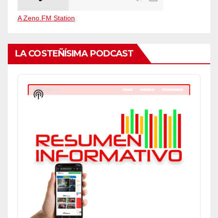
A Zeno.FM Station
LA COSTEÑÍSIMA PODCAST
Audio
Player
Show
Podcast
Information