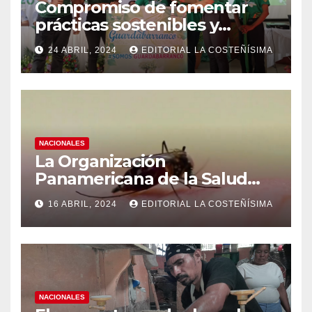
Compromiso de fomentar
prácticas sostenibles y
conciencia ecológica en las
24 ABRIL, 2024
EDITORIAL LA COSTEÑÍSIMA
instituciones educativas
NACIONALES
La Organización
Panamericana de la Salud
(OPS), recomienda reforzar
16 ABRIL, 2024
EDITORIAL LA COSTEÑÍSIMA
medidas ante el aumento de
casos de dengue
NACIONALES