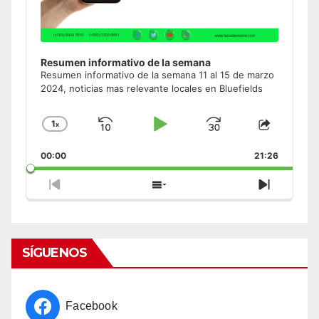
Resumen informativo de la semana
Resumen informativo de la semana 11 al 15 de marzo
2024, noticias mas relevante locales en Bluefields
1
x
Skip
Play
Jump
Change
Share
Playback
This
Backward
Pause
Forward
00:00
Rate
21:26
Episode
Previous
Show
Next
Episode
Episodes
Episode
List
SÍGUENOS
Facebook