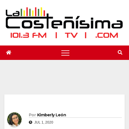
Saltar
al
contenido
Por
Kimberly León
JUL 1, 2020