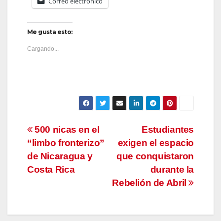
Correo electrónico
Me gusta esto:
Cargando...
Navegación
500 nicas en el
Estudiantes
“limbo fronterizo”
exigen el espacio
de
de Nicaragua y
que conquistaron
entradas
Costa Rica
durante la
Rebelión de Abril