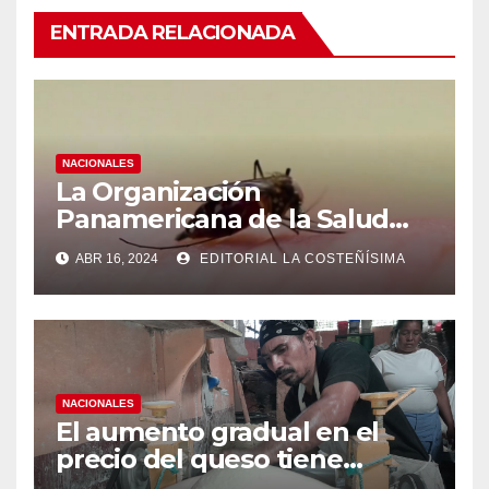
ENTRADA RELACIONADA
NACIONALES
La Organización
Panamericana de la Salud
(OPS), recomienda reforzar
ABR 16, 2024
EDITORIAL LA COSTEÑÍSIMA
medidas ante el aumento de
casos de dengue
NACIONALES
El aumento gradual en el
precio del queso tiene
efectos a las Panaderias