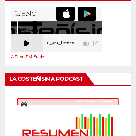
A Zeno.FM Station
LA COSTEÑÍSIMA PODCAST
Audio
Player
Show
Podcast
Information