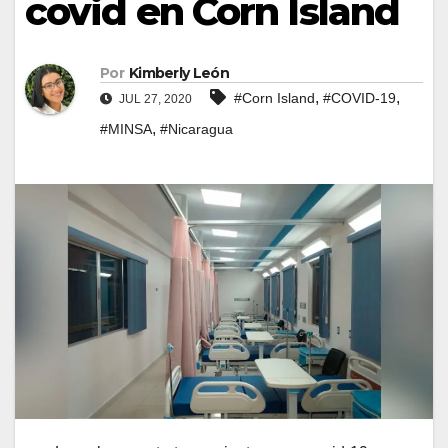
covid en Corn Island
Por
Kimberly León
,
,
#Corn Island
#COVID-19
JUL 27, 2020
,
#MINSA
#Nicaragua