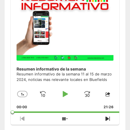
Resumen informativo de la semana
Resumen informativo de la semana 11 al 15 de marzo
2024, noticias mas relevante locales en Bluefields
1
x
Skip
Play
Jump
Change
Share
Playback
This
Backward
Pause
Forward
00:00
Rate
21:26
Episode
Previous
Show
Next
Episode
Episodes
Episode