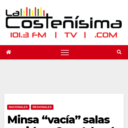
Saltar
al
contenido
NACIONALES
REGIONALES
Minsa “vacía” salas