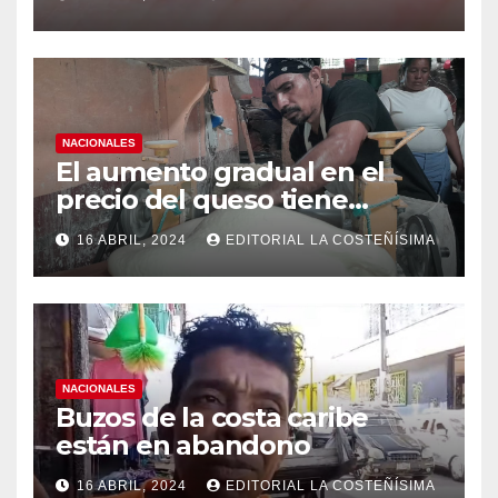
medidas ante el aumento de
casos de dengue
NACIONALES
El aumento gradual en el
precio del queso tiene
efectos a las Panaderias
16 ABRIL, 2024
EDITORIAL LA COSTEÑÍSIMA
NACIONALES
Buzos de la costa caribe
están en abandono
16 ABRIL, 2024
EDITORIAL LA COSTEÑÍSIMA