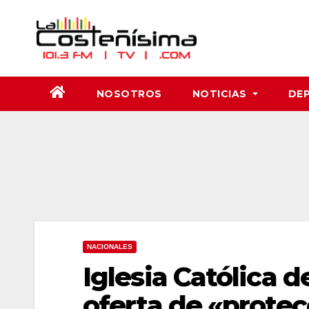
Saltar
al
contenido
NOSOTROS
NOTICIAS
DE
NACIONALES
Iglesia Católica 
oferta de «protec