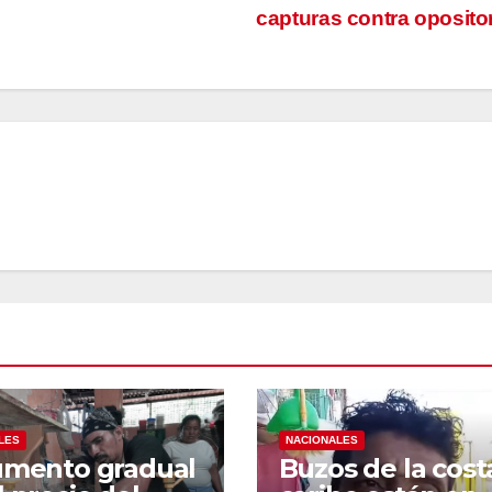
capturas contra oposit
LES
NACIONALES
umento gradual
Buzos de la cost