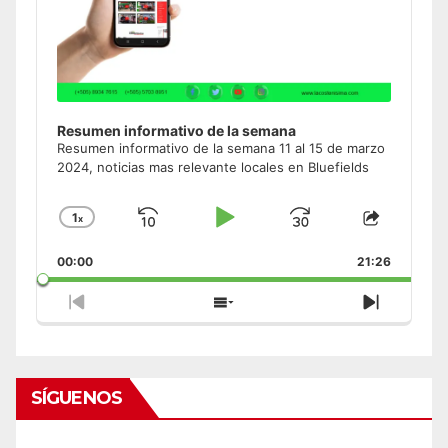
Resumen informativo de la semana
Resumen informativo de la semana 11 al 15 de marzo
2024, noticias mas relevante locales en Bluefields
1
x
Skip
Play
Jump
Change
Share
Playback
This
Backward
Pause
Forward
00:00
Rate
21:26
Episode
Previous
Show
Next
Episode
Episodes
Episode
List
SÍGUENOS