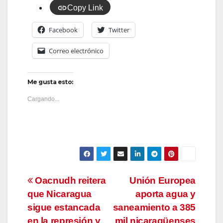
Copy Link
Facebook
Twitter
Correo electrónico
Me gusta esto:
Cargando...
Navegación
Oacnudh reitera
Unión Europea
que Nicaragua
aporta agua y
de
sigue estancada
saneamiento a 385
en la represión y
mil nicaragüenses