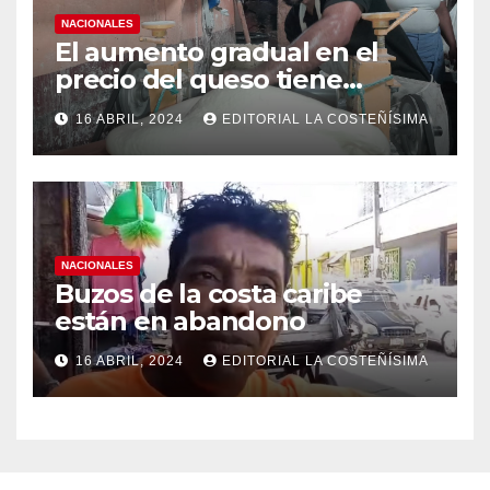
NACIONALES
El aumento gradual en el
precio del queso tiene
efectos a las Panaderias
16 ABRIL, 2024
EDITORIAL LA COSTEÑÍSIMA
NACIONALES
Buzos de la costa caribe
están en abandono
16 ABRIL, 2024
EDITORIAL LA COSTEÑÍSIMA