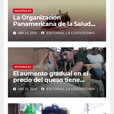
NACIONALES
La Organización
Panamericana de la Salud
(OPS), recomienda reforzar
ABR 16, 2024
EDITORIAL LA COSTEÑÍSIMA
medidas ante el aumento de
casos de dengue
NACIONALES
El aumento gradual en el
precio del queso tiene
efectos a las Panaderias
ABR 16, 2024
EDITORIAL LA COSTEÑÍSIMA