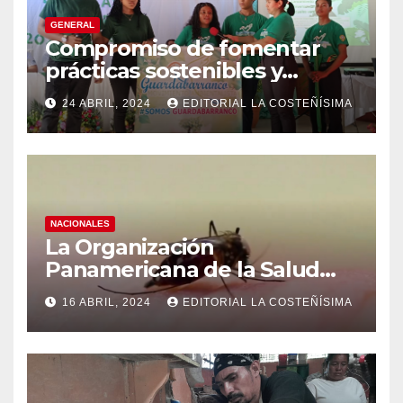
GENERAL
Compromiso de fomentar
prácticas sostenibles y
conciencia ecológica en las
24 ABRIL, 2024
EDITORIAL LA COSTEÑÍSIMA
instituciones educativas
NACIONALES
La Organización
Panamericana de la Salud
(OPS), recomienda reforzar
16 ABRIL, 2024
EDITORIAL LA COSTEÑÍSIMA
medidas ante el aumento de
casos de dengue