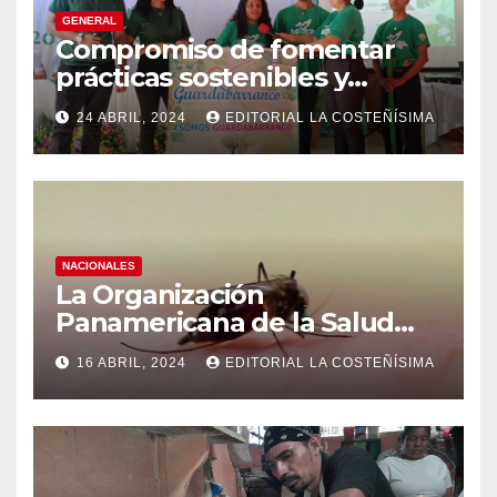
GENERAL
Compromiso de fomentar
prácticas sostenibles y
conciencia ecológica en las
24 ABRIL, 2024
EDITORIAL LA COSTEÑÍSIMA
instituciones educativas
NACIONALES
La Organización
Panamericana de la Salud
(OPS), recomienda reforzar
16 ABRIL, 2024
EDITORIAL LA COSTEÑÍSIMA
medidas ante el aumento de
casos de dengue