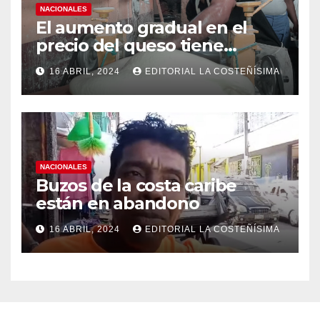
NACIONALES
El aumento gradual en el
precio del queso tiene
efectos a las Panaderias
16 ABRIL, 2024
EDITORIAL LA COSTEÑÍSIMA
NACIONALES
Buzos de la costa caribe
están en abandono
16 ABRIL, 2024
EDITORIAL LA COSTEÑÍSIMA