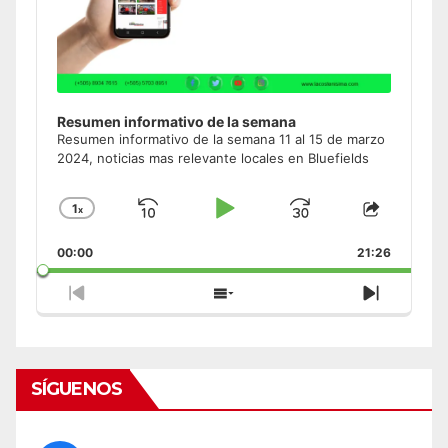
Resumen informativo de la semana
Resumen informativo de la semana 11 al 15 de marzo
2024, noticias mas relevante locales en Bluefields
1
x
Skip
Play
Jump
Change
Share
Playback
This
Backward
Pause
Forward
00:00
Rate
21:26
Episode
Previous
Show
Next
Episode
Episodes
Episode
List
SÍGUENOS