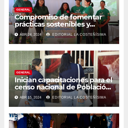
GENERAL
Compromiso de fomentar
prácticas sostenibles y
conciencia ecológica en las
ABR 24, 2024
EDITORIAL LA COSTEÑÍSIMA
instituciones educativas
GENERAL
Inician capacitaciones para el
censo nacional de Población
y Vivienda en Bluefields.
ABR 15, 2024
EDITORIAL LA COSTEÑÍSIMA