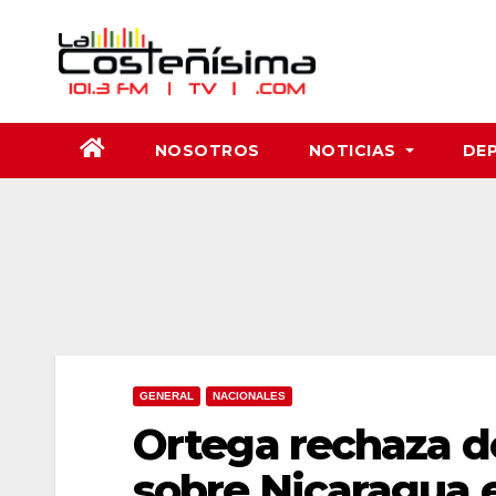
Saltar
al
contenido
NOSOTROS
NOTICIAS
DE
GENERAL
NACIONALES
Ortega rechaza d
sobre Nicaragua 