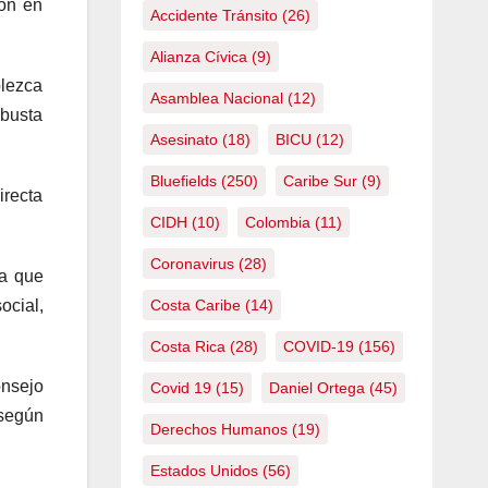
ión en
Accidente Tránsito
(26)
Alianza Cívica
(9)
blezca
Asamblea Nacional
(12)
obusta
Asesinato
(18)
BICU
(12)
Bluefields
(250)
Caribe Sur
(9)
irecta
CIDH
(10)
Colombia
(11)
Coronavirus
(28)
Ya que
Costa Caribe
(14)
ocial,
Costa Rica
(28)
COVID-19
(156)
onsejo
Covid 19
(15)
Daniel Ortega
(45)
 según
Derechos Humanos
(19)
Estados Unidos
(56)