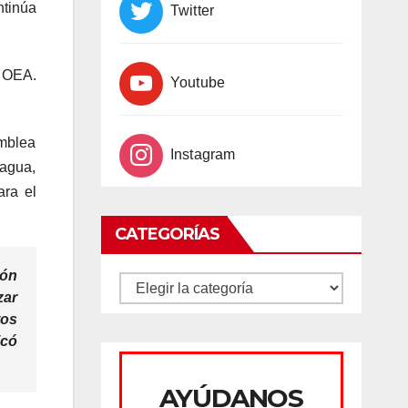
ntinúa
Twitter
a OEA.
Youtube
amblea
Instagram
ragua,
ara el
CATEGORÍAS
ión
CATEGORÍAS
zar
tos
icó
AYÚDANOS