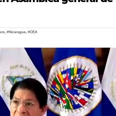
,
,
nos
#Nicaragua
#OEA