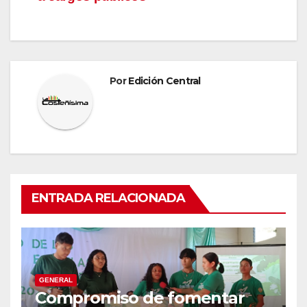
entradas
Por
Edición Central
ENTRADA RELACIONADA
GENERAL
Compromiso de fomentar