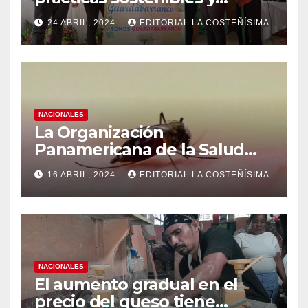
conciencia ecológica en las
24 ABRIL, 2024
EDITORIAL LA COSTEÑÍSIMA
instituciones educativas
NACIONALES
La Organización
Panamericana de la Salud
(OPS), recomienda reforzar
16 ABRIL, 2024
EDITORIAL LA COSTEÑÍSIMA
medidas ante el aumento de
casos de dengue
NACIONALES
El aumento gradual en el
precio del queso tiene