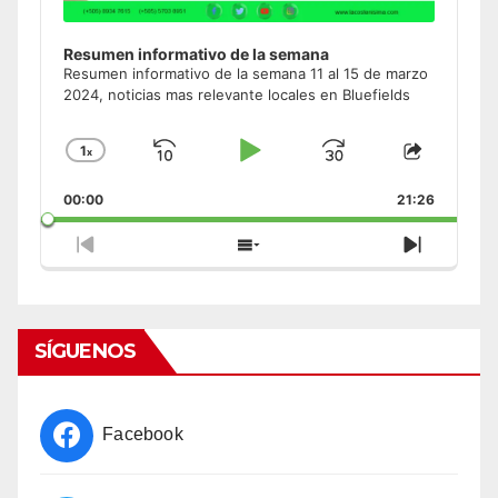
Resumen informativo de la semana
Resumen informativo de la semana 11 al 15 de marzo
2024, noticias mas relevante locales en Bluefields
1
x
Skip
Play
Jump
Change
Share
Playback
This
Backward
Pause
Forward
00:00
Rate
21:26
Episode
Previous
Show
Next
Episode
Episodes
Episode
List
SÍGUENOS
Facebook