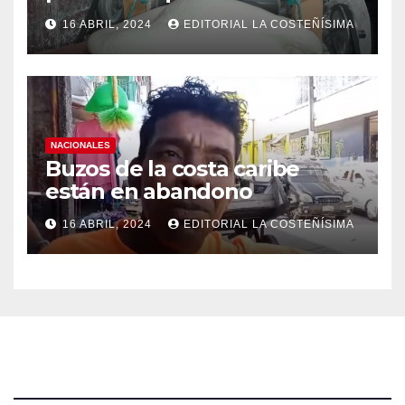
efectos a las Panaderias
16 ABRIL, 2024
EDITORIAL LA COSTEÑÍSIMA
NACIONALES
Buzos de la costa caribe
están en abandono
16 ABRIL, 2024
EDITORIAL LA COSTEÑÍSIMA