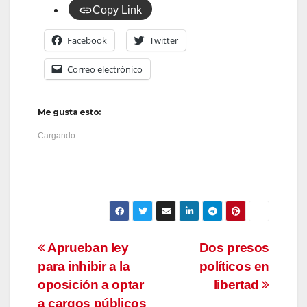
Copy Link
Facebook
Twitter
Correo electrónico
Me gusta esto:
Cargando...
Navegación
Aprueban ley
Dos presos
para inhibir a la
políticos en
de
oposición a optar
libertad
a cargos públicos