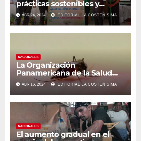
prácticas sostenibles y
conciencia ecológica en las
ABR 24, 2024
EDITORIAL LA COSTEÑÍSIMA
instituciones educativas
NACIONALES
La Organización
Panamericana de la Salud
(OPS), recomienda reforzar
ABR 16, 2024
EDITORIAL LA COSTEÑÍSIMA
medidas ante el aumento de
casos de dengue
NACIONALES
El aumento gradual en el