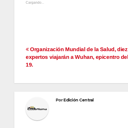
Cargando...
Navegación
Organización Mundial de la Salud, diez
expertos viajarán a Wuhan, epicentro de
de
19.
entradas
Por
Edición Central