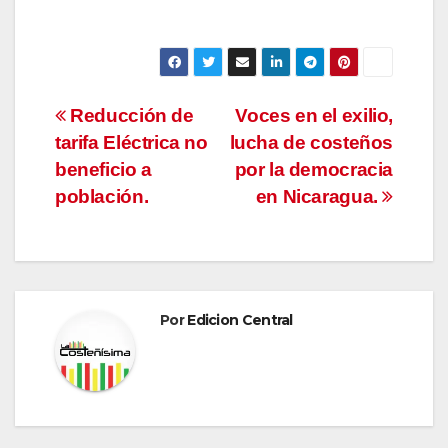
Navegación
Reducción de
Voces en el exilio,
tarifa Eléctrica no
lucha de costeños
de
beneficio a
por la democracia
entradas
población.
en Nicaragua.
Por
Edicion Central