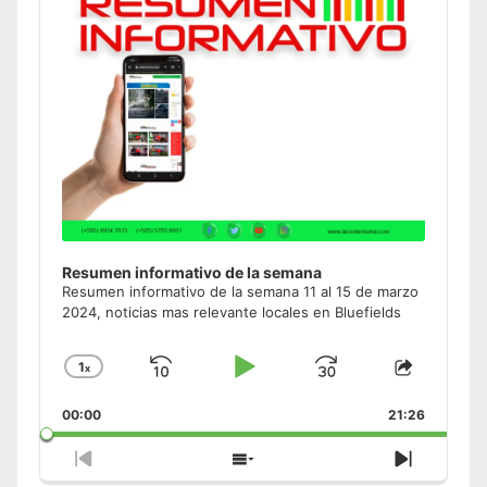
Resumen informativo de la semana
Resumen informativo de la semana 11 al 15 de marzo
2024, noticias mas relevante locales en Bluefields
1
x
Skip
Play
Jump
Change
Share
Playback
This
Backward
Pause
Forward
00:00
Rate
21:26
Episode
Previous
Show
Next