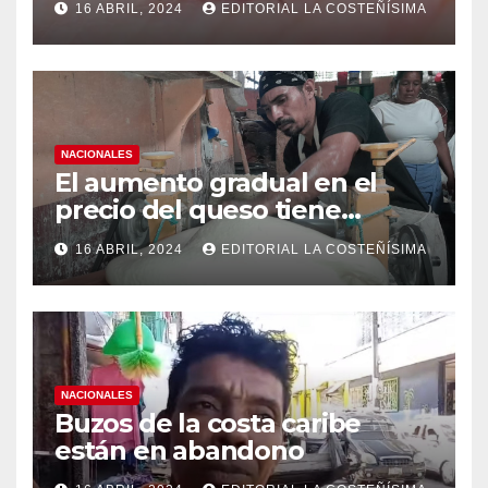
16 ABRIL, 2024
EDITORIAL LA COSTEÑÍSIMA
medidas ante el aumento de
casos de dengue
NACIONALES
El aumento gradual en el
precio del queso tiene
efectos a las Panaderias
16 ABRIL, 2024
EDITORIAL LA COSTEÑÍSIMA
NACIONALES
Buzos de la costa caribe
están en abandono