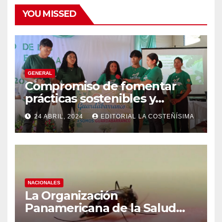
YOU MISSED
GENERAL
Compromiso de fomentar
prácticas sostenibles y
conciencia ecológica en las
24 ABRIL, 2024
EDITORIAL LA COSTEÑÍSIMA
instituciones educativas
NACIONALES
La Organización
Panamericana de la Salud
(OPS), recomienda reforzar