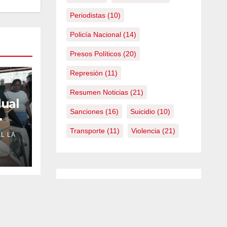
Periodistas
(10)
Policía Nacional
(14)
Presos Políticos
(20)
Represión
(11)
Resumen Noticias
(21)
ual
Sanciones
(16)
Suicidio
(10)
ctos
Transporte
(11)
Violencia
(21)
L LA