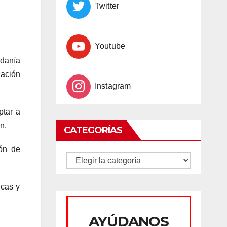
Twitter
Youtube
adanía
zación
Instagram
ptar a
n.
CATEGORÍAS
ión de
CATEGORÍAS
icas y
AYÚDANOS