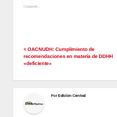
Cargando...
Navegación
OACNUDH: Cumplimiento de
recomendaciones en materia de DDHH
de
«deficiente»
entradas
Por
Edición Central