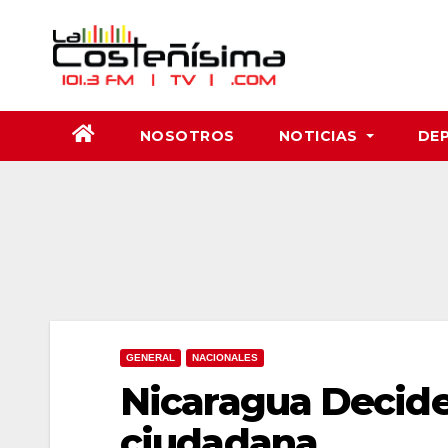
Saltar
al
contenido
NOSOTROS
NOTICIAS
DE
GENERAL
NACIONALES
Nicaragua Decide
ciudadana