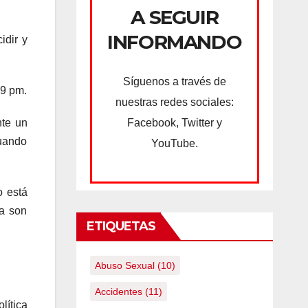
A SEGUIR
INFORMANDO
idir y
Síguenos a través de
59 pm.
nuestras redes sociales:
Facebook, Twitter y
nte un
cuando
YouTube.
o está
ma son
ETIQUETAS
Abuso Sexual
(10)
Accidentes
(11)
lítica