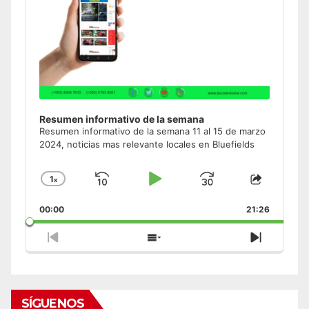
Resumen informativo de la semana
Resumen informativo de la semana 11 al 15 de marzo
2024, noticias mas relevante locales en Bluefields
1
x
Skip
Play
Jump
Change
Share
Playback
This
Backward
Pause
Forward
00:00
Rate
21:26
Episode
Previous
Show
Next
Episode
Episodes
Episode
List
SÍGUENOS