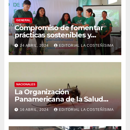
GENERAL
Compromiso de fomentar
prácticas sostenibles y
conciencia ecológica en las
24 ABRIL, 2024
EDITORIAL LA COSTEÑÍSIMA
instituciones educativas
NACIONALES
La Organización
Panamericana de la Salud
(OPS), recomienda reforzar
16 ABRIL, 2024
EDITORIAL LA COSTEÑÍSIMA
medidas ante el aumento de
casos de dengue