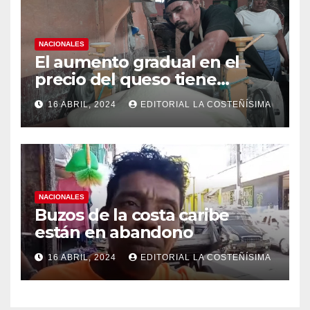
NACIONALES
El aumento gradual en el
precio del queso tiene
efectos a las Panaderias
16 ABRIL, 2024
EDITORIAL LA COSTEÑÍSIMA
NACIONALES
Buzos de la costa caribe
están en abandono
16 ABRIL, 2024
EDITORIAL LA COSTEÑÍSIMA