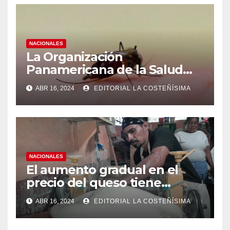
NACIONALES
La Organización
Panamericana de la Salud
(OPS), recomienda reforzar
ABR 16, 2024
EDITORIAL LA COSTEÑÍSIMA
medidas ante el aumento de
casos de dengue
NACIONALES
El aumento gradual en el
precio del queso tiene
efectos a las Panaderias
ABR 16, 2024
EDITORIAL LA COSTEÑÍSIMA