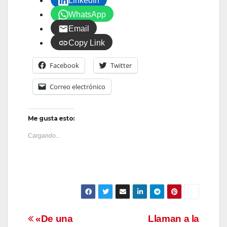
LinkedIn
WhatsApp
Email
Copy Link
Facebook
Twitter
Correo electrónico
Me gusta esto:
Cargando...
Navegación
«De una
Llaman a la