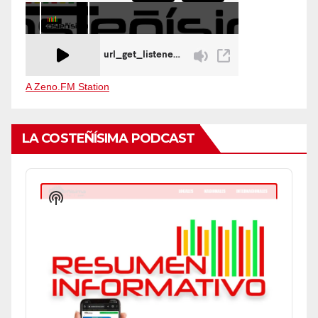
A Zeno.FM Station
LA COSTEÑÍSIMA PODCAST
Audio
Player
Show
Podcast
Information